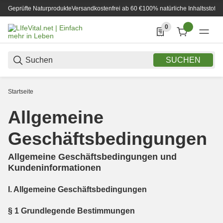
Geprüfte Naturprodukte
Versandkostenfrei ab 60 €
100% natürliche Inhaltsstoffe
0
0 Produkte in der List
SUCHEN
Startseite
Allgemeine
Geschäftsbedingungen
Allgemeine Geschäftsbedingungen und
Kundeninformationen
I. Allgemeine Geschäftsbedingungen
§ 1 Grundlegende Bestimmungen