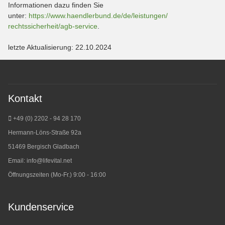
Informationen dazu finden Sie
unter:
https://www.haendlerbund.de/
de/leistungen/
rechtssicherheit/agb-service
.
letzte Aktualisierung: 22.10.2024
Kontakt
+49 (0) 2202 - 94 28 170
Hermann-Löns-Straße 92a
51469 Bergisch Gladbach
Email:
info@lifevital.net
Öffnungszeiten (Mo-Fr.) 9:00 - 16:00
Kundenservice