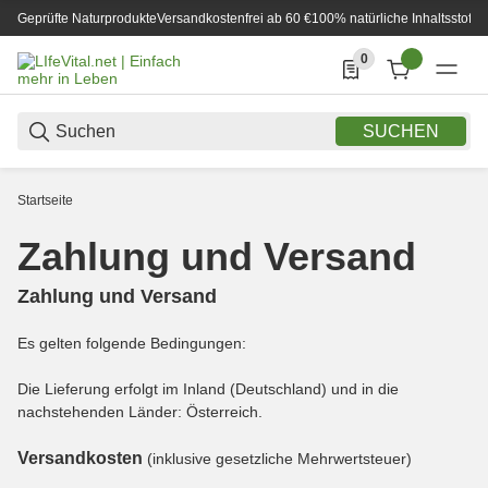
Geprüfte Naturprodukte
Versandkostenfrei ab 60 €
100% natürliche Inhaltsstoffe
0
0 Produkte in der List
SUCHEN
Startseite
Zahlung und Versand
Zahlung und Versand
Es gelten folgende Bedingungen:
Die Lieferung erfolgt im Inland (Deutschland)
und in die
nachstehenden Länder
:
Österreich
.
Versandkosten
(inklusive gesetzliche Mehrwertsteuer)