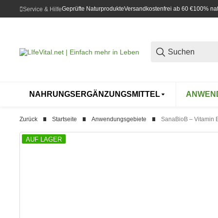
Geprüfte Naturprodukte
Versandkostenfrei ab 60 €
100% natü
Service & Hilfe
NAHRUNGSERGÄNZUNGSMITTEL
ANWEN
Zurück
Startseite
Anwendungsgebiete
SanaBioB – Vitamin 
AUF LAGER