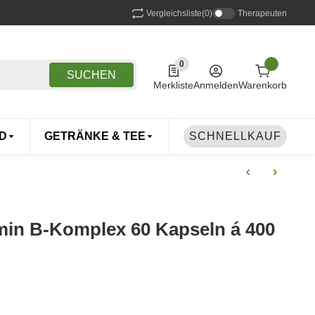
Vergleichsliste
(0)
Therapeuten
0
0 Produkte in der Liste
SUCHEN
Merkliste
Anmelden
Warenkorb
D
GETRÄNKE & TEE
DROGERIE
SCHNELLKAUF
TIERE
min B-Komplex 60 Kapseln á 400