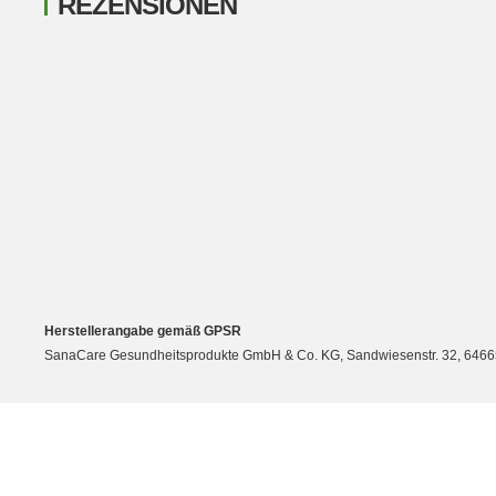
REZENSIONEN
New content loaded
Herstellerangabe gemäß GPSR
SanaCare Gesundheitsprodukte GmbH & Co. KG, Sandwiesenstr. 32, 64665 