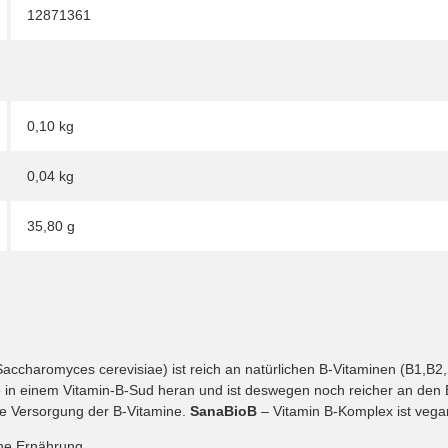
12871361
0,10 kg
0,04
kg
35,80 g
Saccharomyces cerevisiae) ist reich an natürlichen B-Vitaminen (B1,B
 in einem Vitamin-B-Sud heran und ist deswegen noch reicher an den 
he Versorgung der B-Vitamine.
SanaBioB
– Vitamin B-Komplex ist vega
ne Ernährung.