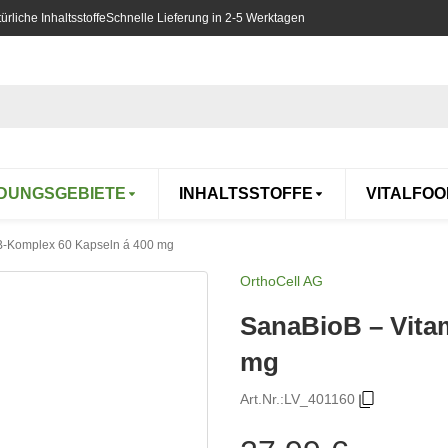
rliche Inhaltsstoffe
Schnelle Lieferung in 2-5 Werktagen
DUNGSGEBIETE
INHALTSSTOFFE
VITALFOO
B-Komplex 60 Kapseln á 400 mg
OrthoCell AG
SanaBioB – Vita
mg
Art.Nr.:
LV_401160