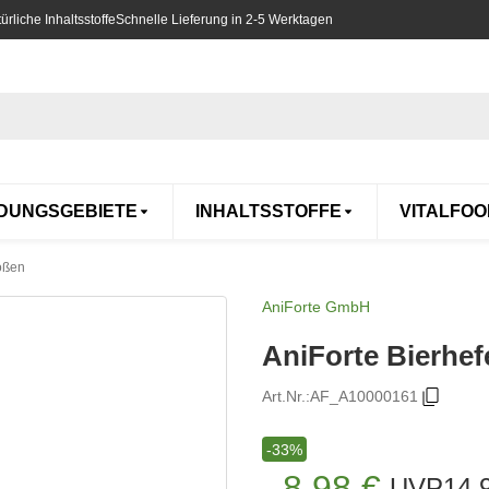
rliche Inhaltsstoffe
Schnelle Lieferung in 2-5 Werktagen
DUNGSGEBIETE
INHALTSSTOFFE
VITALFOO
rößen
AniForte GmbH
AniForte Bierhef
Art.Nr.:
AF_A10000161
-33%
8,98 €
UVP
14,