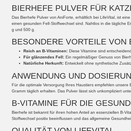
BIERHEFE PULVER FÜR KAT
Das Bierhefe Pulver von AniForte, erhältlich bei LifeVital, ist e
einen gesunden Fell-Stoffwechsel sind. Nahtlos in die tägliche E
g und 500 g.
BESONDERE VORTEILE VON 
Reich an B-Vitaminen:
Diese Vitamine sind entscheidend 
Für glänzendes Fell:
Ein regelmäßiger Genuss von Bierh
Natürliche Herkunft:
Entwickelt ohne synthetische Zusätze
ANWENDUNG UND DOSIERUN
Für die optimale Versorgung Ihres Haustiers empfehlen unsere
Gramm täglich erhalten. Das Pulver lässt sich unkompliziert unte
B-VITAMINE FÜR DIE GESUND
Bierhefe ist bekannt für ihren hohen Anteil an essenziellen B-
Stoffwechsel positiv beeinflussen und das allgemeine Gesundhei
QUALITÄT VON LIFEVITAL