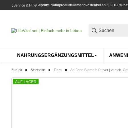
Geprüfte Naturprodukte
Versandkostenfrei ab 60 €
100% natü
Service & Hilfe
NAHRUNGSERGÄNZUNGSMITTEL
ANWEN
Zurück
Startseite
Tiere
AniForte Bierhefe Pulver | versch. G
AUF LAGER