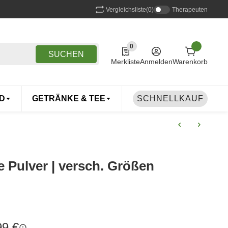
Vergleichsliste
(0)
Therapeuten
0
0 Produkte in der Liste
SUCHEN
Merkliste
Anmelden
Warenkorb
D
GETRÄNKE & TEE
DROGERIE
SCHNELLKAUF
TIERE
e Pulver | versch. Größen
99 €