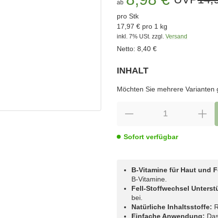
ab
pro Stk
17,97 € pro 1 kg
inkl. 7% USt.
zzgl.
Versand
Netto:
8,40 €
INHALT
wählen
Bitte wählen Sie eine Variation.
Möchten Sie mehrere Varianten gl
Sofort verfügbar
B-Vitamine für Haut und Fe
B-Vitamine.
Fell-Stoffwechsel Unterst
bei.
Natürliche Inhaltsstoffe:
R
Einfache Anwendung:
Das 