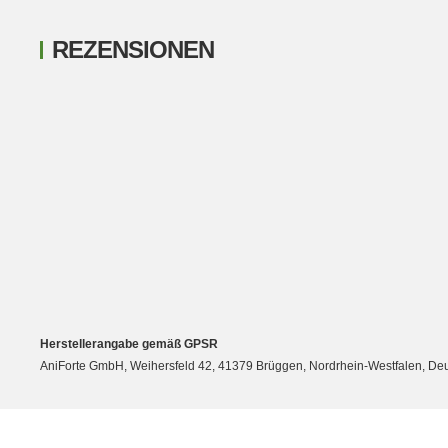
REZENSIONEN
New content loaded
Herstellerangabe gemäß GPSR
AniForte GmbH, Weihersfeld 42, 41379 Brüggen, Nordrhein-Westfalen, Deuts