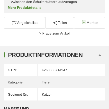
zwischen den Schulterblättern aufzutragen.
Mehr Produktdetails
Vergleichsliste
Teilen
Merken
Frage zum Artikel
PRODUKTINFORMATIONEN
Produkteigenschaft
Wert
GTIN:
4260606714947
Kategorie:
Tiere
Geeignet für:
Katzen
MASSE UND G