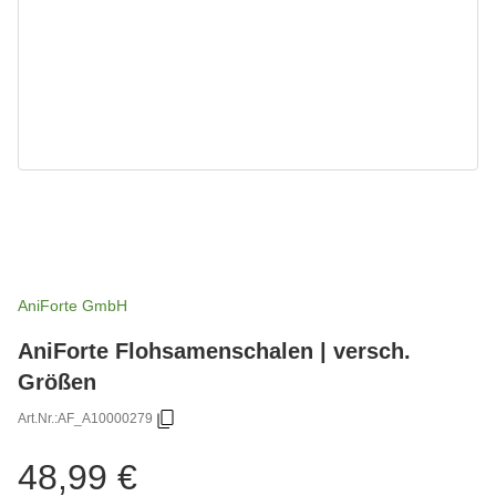
AniForte GmbH
AniForte Flohsamenschalen | versch.
Größen
Art.Nr.:
AF_A10000279
48,99 €