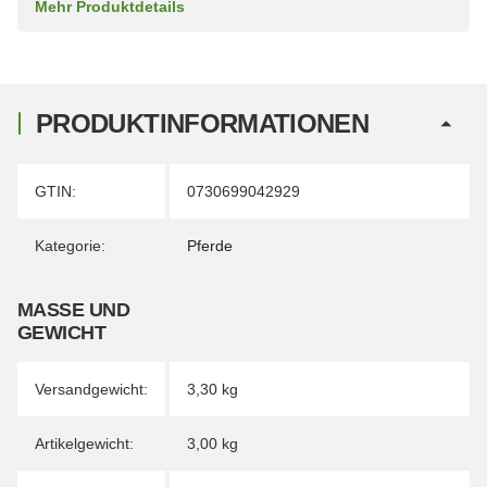
Mehr Produktdetails
PRODUKTINFORMATIONEN
Produkteigenschaft
Wert
GTIN:
0730699042929
Kategorie:
Pferde
MASSE UND G
EWICHT
Versandgewicht:
3,30 kg
Artikelgewicht:
3,00
kg