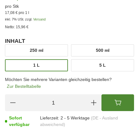
pro Stk
17,08 € pro 1 l
inkl. 7% USt.
zzgl.
Versand
Netto:
15,96 €
INHALT
wählen
250 ml
500 ml
250 ml
500 ml
1 L
5 L
1 L
5 L
Möchten Sie mehrere Varianten gleichzeitig bestellen?
Zur Bestelltabelle
Sofort
Lieferzeit:
2 - 5 Werktage
(DE - Ausland
verfügbar
abweichend)