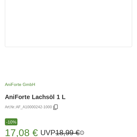
AniForte GmbH
AniForte Lachsöl 1 L
Art.Nr.:
AF_A10000242-1000
-10%
17,08 €
UVP
18,99 €