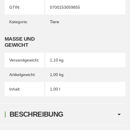
Produkteigenschaft
Wert
GTIN:
0700153059855
Kategorie:
Tiere
MASSE UND G
EWICHT
Versandgewicht:
1,10 kg
Artikelgewicht:
1,00
kg
Inhalt:
1,00 l
BESCHREIBUNG