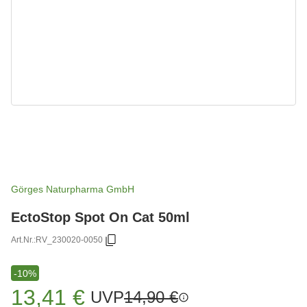
Görges Naturpharma GmbH
EctoStop Spot On Cat 50ml
Art.Nr.:
RV_230020-0050
-10%
13,41 €
UVP
14,90 €