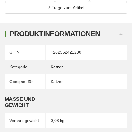
Frage zum Artikel
PRODUKTINFORMATIONEN
Produkteigenschaft
Wert
GTIN:
4262352421230
Kategorie:
Katzen
Geeignet für:
Katzen
MASSE UND G
EWICHT
Versandgewicht:
0,06 kg