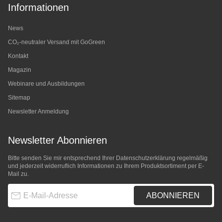
Informationen
News
CO₂-neutraler Versand mit GoGreen
Kontakt
Magazin
Webinare und Ausbildungen
Sitemap
Newsletter Anmeldung
Newsletter Abonnieren
Bitte senden Sie mir entsprechend Ihrer
Datenschutzerklärung
regelmäßig
und jederzeit widerruflich Informationen zu Ihrem Produktsortiment per E-
Mail zu.
E-Mail-Adresse
ABONNIEREN