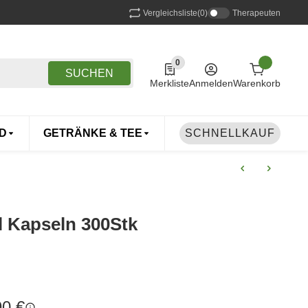
Vergleichsliste
(0)
Therapeuten
0
0 Produkte in der Liste
SUCHEN
Merkliste
Anmelden
Warenkorb
D
GETRÄNKE & TEE
DROGERIE
SCHNELLKAUF
TIERE
 Kapseln 300Stk
90 €