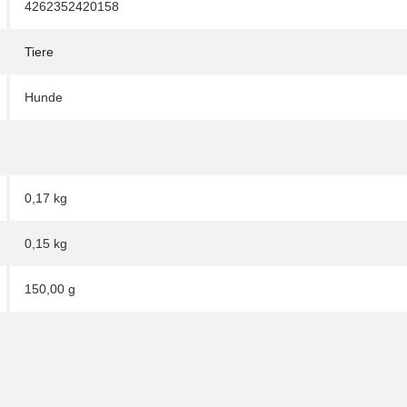
4262352420158
Tiere
Hunde
0,17 kg
0,15
kg
150,00 g