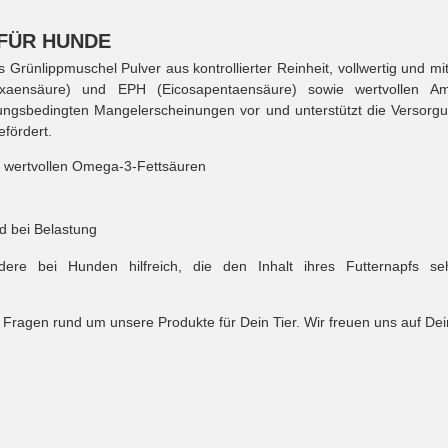
FÜR HUNDE
Grünlippmuschel Pulver aus kontrollierter Reinheit, vollwertig und mit
xaensäure) und EPH (Eicosapentaensäure) sowie wertvollen A
gsbedingten Mangelerscheinungen vor und unterstützt die Versorgun
fördert.
 wertvollen Omega-3-Fettsäuren
 bei Belastung
ndere bei Hunden hilfreich, die den Inhalt ihres Futternapfs
n Fragen rund um unsere Produkte für Dein Tier. Wir freuen uns auf Dei