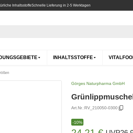
rliche Inhaltsstoffe
Schnelle Lieferung in 2-5 Werktagen
DUNGSGEBIETE
INHALTSSTOFFE
VITALFOO
Größen
Görges Naturpharma GmbH
Grünlippmuschel
Art.Nr.:
RV_210050-0300
-10%
24,21 €
UVP
26,