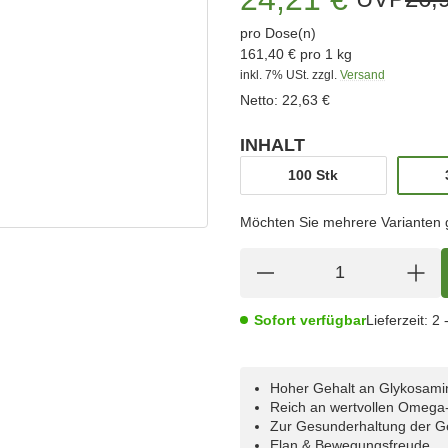
pro Dose(n)
161,40 € pro 1 kg
inkl. 7% USt.
zzgl.
Versand
Netto:
22,63 €
INHALT
wählen
100 Stk
100 Stk
Möchten Sie mehrere Varianten gl
Sofort verfügbar
Lieferzeit:
2 
Hoher Gehalt an Glykosam
Reich an wertvollen Omega
Zur Gesunderhaltung der G
Elan & Bewegungsfreude