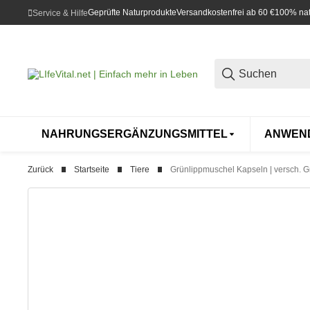
Geprüfte Naturprodukte
Versandkostenfrei ab 60 €
100% natü
Service & Hilfe
NAHRUNGSERGÄNZUNGSMITTEL
ANWEN
Zurück
Startseite
Tiere
Grünlippmuschel Kapseln | versch. 