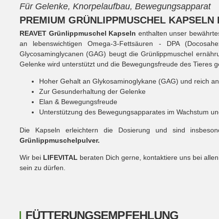
Für Gelenke, Knorpelaufbau, Bewegungsapparat
PREMIUM GRÜNLIPPMUSCHEL KAPSELN 
REAVET Grünlippmuschel Kapseln
enthalten unser bewährtes 
an lebenswichtigen Omega-3-Fettsäuren - DPA (Docosahe
Glycosaminglycanen (GAG) beugt die Grünlippmuschel ernährun
Gelenke wird unterstützt und die Bewegungsfreude des Tieres ge
Hoher Gehalt an Glykosaminoglykane (GAG) und reich an
Zur Gesunderhaltung der Gelenke
Elan & Bewegungsfreude
Unterstützung des Bewegungsapparates im Wachstum und
Die Kapseln erleichtern die Dosierung und sind insbeso
Grünlippmuschelpulver.
Wir bei
LIFEVITAL
beraten Dich gerne, kontaktiere uns bei alle
sein zu dürfen.
FÜTTERUNGSEMPFEHLUNG