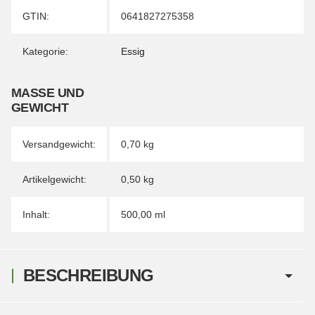
Produkteigenschaft
Wert
GTIN:
0641827275358
Kategorie:
Essig
MASSE UND G
EWICHT
Versandgewicht:
0,70 kg
Artikelgewicht:
0,50
kg
Inhalt:
500,00 ml
BESCHREIBUNG