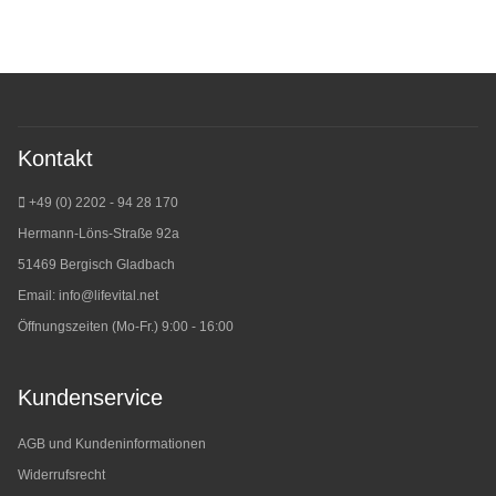
Kontakt
+49 (0) 2202 - 94 28 170
Hermann-Löns-Straße 92a
51469 Bergisch Gladbach
Email:
info@lifevital.net
Öffnungszeiten (Mo-Fr.) 9:00 - 16:00
Kundenservice
AGB und Kundeninformationen
Widerrufsrecht