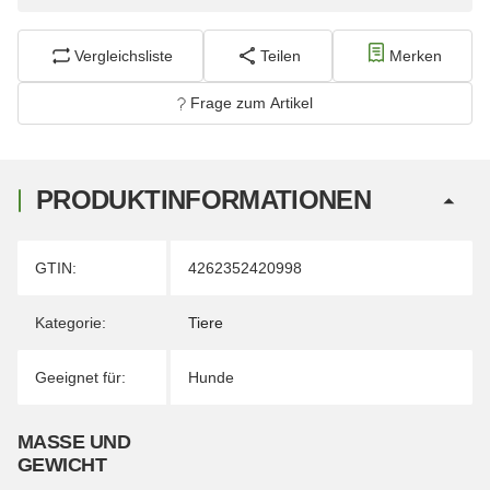
Vergleichsliste
Teilen
Merken
Frage zum Artikel
PRODUKTINFORMATIONEN
Produkteigenschaft
Wert
GTIN:
4262352420998
Kategorie:
Tiere
Geeignet für:
Hunde
MASSE UND G
EWICHT