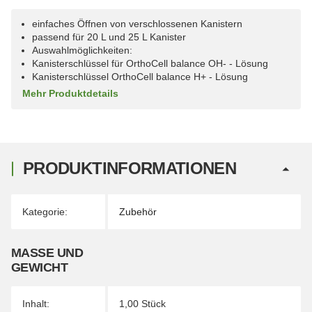
einfaches Öffnen von verschlossenen Kanistern
passend für 20 L und 25 L Kanister
Auswahlmöglichkeiten:
Kanisterschlüssel für OrthoCell balance OH- - Lösung
Kanisterschlüssel OrthoCell balance H+ - Lösung
Mehr Produktdetails
PRODUKTINFORMATIONEN
Produkteigenschaft
Wert
Kategorie:
Zubehör
MASSE UND G
EWICHT
Inhalt:
1,00 Stück