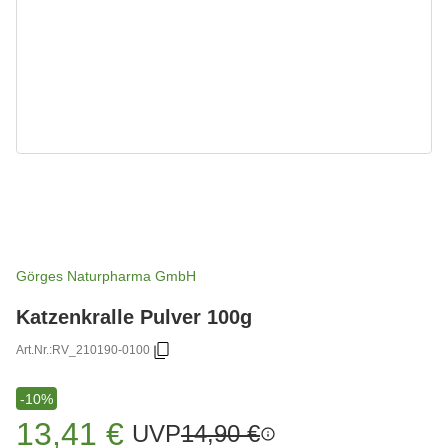
Görges Naturpharma GmbH
Katzenkralle Pulver 100g
Art.Nr.:
RV_210190-0100
-10%
13,41 €
UVP
14,90 €