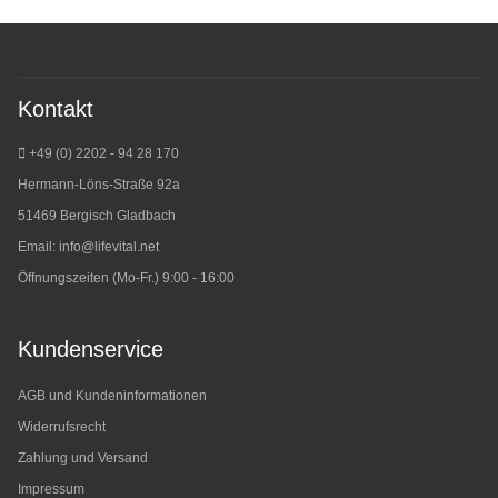
Kontakt
+49 (0) 2202 - 94 28 170
Hermann-Löns-Straße 92a
51469 Bergisch Gladbach
Email:
info@lifevital.net
Öffnungszeiten (Mo-Fr.) 9:00 - 16:00
Kundenservice
AGB und Kundeninformationen
Widerrufsrecht
Zahlung und Versand
Impressum