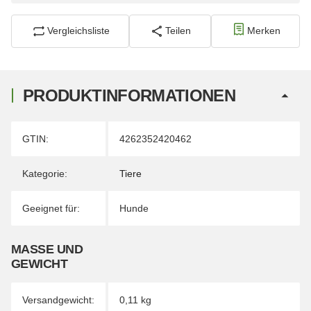
Vergleichsliste
Teilen
Merken
PRODUKTINFORMATIONEN
Produkteigenschaft
Wert
GTIN:
4262352420462
Kategorie:
Tiere
Geeignet für:
Hunde
MASSE UND G
EWICHT
Versandgewicht:
0,11 kg