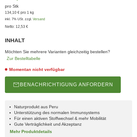
pro Stk
134,10 € pro 1 kg
inkl. 7% USt.
zzgl.
Versand
Netto:
12,53 €
INHALT
wählen
Bitte wählen Sie eine Variation.
Möchten Sie mehrere Varianten gleichzeitig bestellen?
Zur Bestelltabelle
Momentan nicht verfügbar
BENACHRICHTIGUNG ANFORDERN
Naturprodukt aus Peru
Unterstützung des normalen Immunsystems
Für einen aktiven Stoffwechsel & mehr Mobilität
Gute Verträglichkeit und Akzeptanz
Mehr Produktdetails