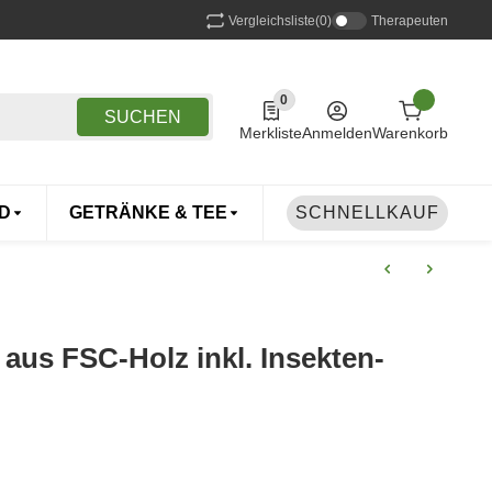
Vergleichsliste
(0)
Therapeuten
0
0 Produkte in der Liste
SUCHEN
Merkliste
Anmelden
Warenkorb
D
GETRÄNKE & TEE
DROGERIE
SCHNELLKAUF
TIERE
 aus FSC-Holz inkl. Insekten-