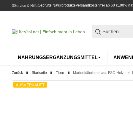
Geprüfte Naturprodukte
Versandkostenfrei ab 60 €
100% natü
Service & Hilfe
NAHRUNGSERGÄNZUNGSMITTEL
ANWEN
Zurück
Startseite
Tiere
Marienkäferhotel aus FSC-Holz inkl.
AUSVERKAUFT