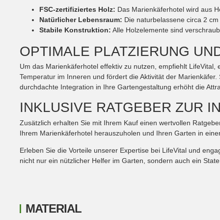
FSC-zertifiziertes Holz:
Das Marienkäferhotel wird aus Hol
Natürlicher Lebensraum:
Die naturbelassene circa 2 cm 
Stabile Konstruktion:
Alle Holzelemente sind verschraubt
OPTIMALE PLATZIERUNG UND
Um das Marienkäferhotel effektiv zu nutzen, empfiehlt LifeVital, 
Temperatur im Inneren und fördert die Aktivität der Marienkäfe
durchdachte Integration in Ihre Gartengestaltung erhöht die Att
INKLUSIVE RATGEBER ZUR I
Zusätzlich erhalten Sie mit Ihrem Kauf einen wertvollen Ratgeber
Ihrem Marienkäferhotel herauszuholen und Ihren Garten in ein
Erleben Sie die Vorteile unserer Expertise bei LifeVital und en
nicht nur ein nützlicher Helfer im Garten, sondern auch ein Stat
MATERIAL