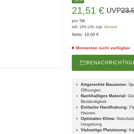
21,51 €
UVP
23,
pro Stk
inkl. 19% USt.
zzgl.
Versand
Netto:
18,08 €
Momentan nicht verfügbar
BENACHRICHTIG
Artgerechte Bauweise:
Spe
Öffnungen.
Nachhaltiges Material:
Gef
Beständigkeit.
Einfache Handhabung:
Fl
Hauses.
Optimales Klima:
Naturbela
Umgebung.
Vielseitige Platzierung:
Kan