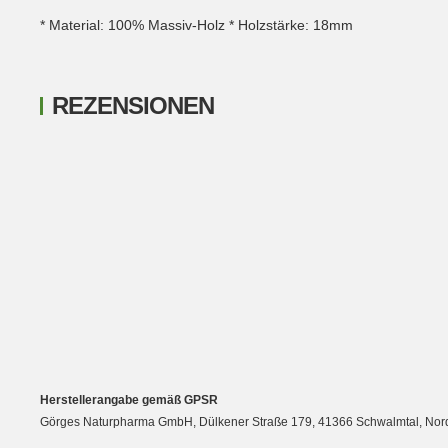
* Material: 100% Massiv-Holz * Holzstärke: 18mm
REZENSIONEN
New content loaded
Herstellerangabe gemäß GPSR
Görges Naturpharma GmbH, Dülkener Straße 179, 41366 Schwalmtal, Nordrh