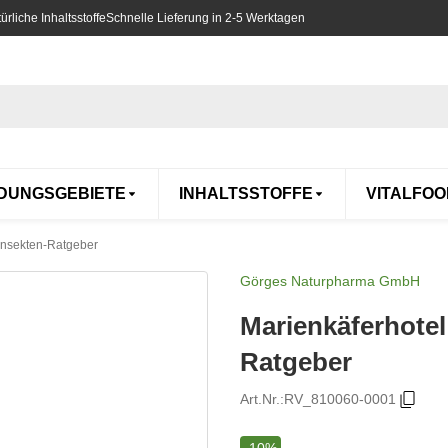
rliche Inhaltsstoffe
Schnelle Lieferung in 2-5 Werktagen
DUNGSGEBIETE
INHALTSSTOFFE
VITALFOO
 Insekten-Ratgeber
Görges Naturpharma GmbH
Marienkäferhotel
Ratgeber
Art.Nr.:
RV_810060-0001
-10%