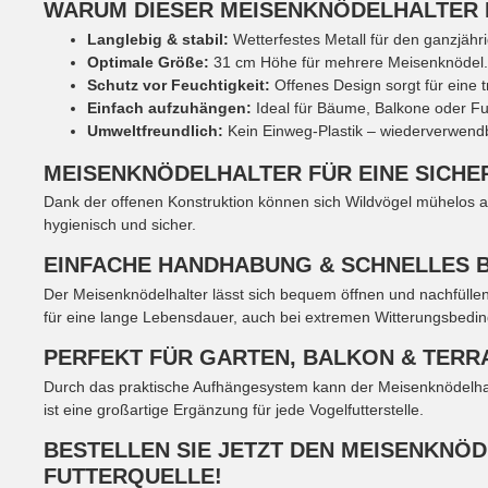
WARUM DIESER MEISENKNÖDELHALTER D
Langlebig & stabil:
Wetterfestes Metall für den ganzjähri
Optimale Größe:
31 cm Höhe für mehrere Meisenknödel.
Schutz vor Feuchtigkeit:
Offenes Design sorgt für eine t
Einfach aufzuhängen:
Ideal für Bäume, Balkone oder Fut
Umweltfreundlich:
Kein Einweg-Plastik – wiederverwendb
MEISENKNÖDELHALTER FÜR EINE SICH
Dank der offenen Konstruktion können sich Wildvögel mühelos an 
hygienisch und sicher.
EINFACHE HANDHABUNG & SCHNELLES 
Der Meisenknödelhalter lässt sich bequem öffnen und nachfüllen
für eine lange Lebensdauer, auch bei extremen Witterungsbedi
PERFEKT FÜR GARTEN, BALKON & TERR
Durch das praktische Aufhängesystem kann der Meisenknödelhalte
ist eine großartige Ergänzung für jede Vogelfutterstelle.
BESTELLEN SIE JETZT DEN MEISENKNÖD
FUTTERQUELLE!