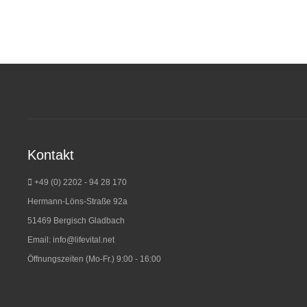
Kontakt
+49 (0) 2202 - 94 28 170
Hermann-Löns-Straße 92a
51469 Bergisch Gladbach
Email:
info@lifevital.net
Öffnungszeiten (Mo-Fr.) 9:00 - 16:00