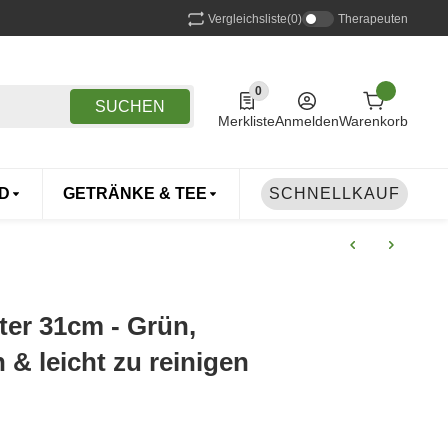
Vergleichsliste
(0)
Therapeuten
0
0 Produkte in der Liste
SUCHEN
Merkliste
Anmelden
Warenkorb
D
GETRÄNKE & TEE
DROGERIE
SCHNELLKAUF
TIERE
ter 31cm - Grün,
 & leicht zu reinigen