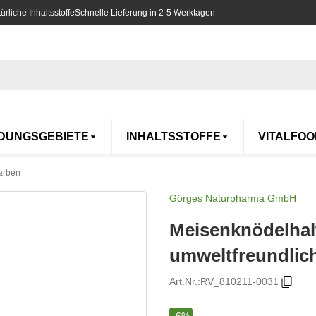
rliche Inhaltsstoffe
Schnelle Lieferung in 2-5 Werktagen
DUNGSGEBIETE
INHALTSSTOFFE
VITALFOO
Farben
Görges Naturpharma GmbH
Meisenknödelhal
umweltfreundlich
Art.Nr.:
RV_810211-0031
-6%