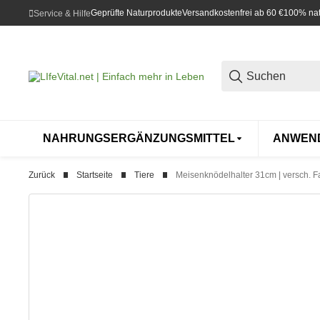
Geprüfte Naturprodukte
Versandkostenfrei ab 60 €
100% natü
Service & Hilfe
NAHRUNGSERGÄNZUNGSMITTEL
ANWEN
Zurück
Startseite
Tiere
Meisenknödelhalter 31cm | versch. 