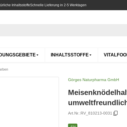
rliche Inhaltsstoffe
Schnelle Lieferung in 2-5 Werktagen
DUNGSGEBIETE
INHALTSSTOFFE
VITALFOO
Farben
Görges Naturpharma GmbH
Meisenknödelhalt
umweltfreundlic
Art.Nr.:
RV_810213-0031
-6%