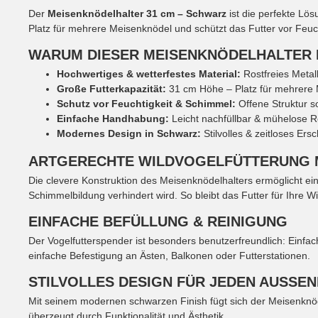
Der
Meisenknödelhalter 31 cm – Schwarz
ist die perfekte Lös
Platz für mehrere Meisenknödel und schützt das Futter vor Feuch
WARUM DIESER MEISENKNÖDELHALTER ID
Hochwertiges & wetterfestes Material:
Rostfreies Metall
Große Futterkapazität:
31 cm Höhe – Platz für mehrere 
Schutz vor Feuchtigkeit & Schimmel:
Offene Struktur so
Einfache Handhabung:
Leicht nachfüllbar & mühelose R
Modernes Design in Schwarz:
Stilvolles & zeitloses Ers
ARTGERECHTE WILDVOGELFÜTTERUNG 
Die clevere Konstruktion des Meisenknödelhalters ermöglicht eine
Schimmelbildung verhindert wird. So bleibt das Futter für Ihre Wil
EINFACHE BEFÜLLUNG & REINIGUNG
Der Vogelfutterspender ist besonders benutzerfreundlich: Einf
einfache Befestigung an Ästen, Balkonen oder Futterstationen.
STILVOLLES DESIGN FÜR JEDEN AUSSEN
Mit seinem modernen schwarzen Finish fügt sich der Meisenknö
überzeugt durch Funktionalität und Ästhetik.