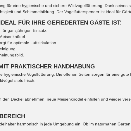
ung für eine hygienische und sichere Wildvogelfütterung. Dank seines s
tigkeit und Schimmelbildung. Der Vogelfutterspender ist ideal für Gär
EAL FÜR IHRE GEFIEDERTEN GÄSTE IST:
 für ganzjährigen Einsatz.
Meisenknödel.
rgt für optimale Luftzirkulation.
einigung.
cheinungsbild.
MIT PRAKTISCHER HANDHABUNG
 hygienische Vogelfütterung. Die offenen Seiten sorgen für eine gute L
dvögel stets frisch.
ach den Deckel abnehmen, neue Meisenknödel einfüllen und wieder vers
BEREICH
delhalter harmonisch in jede Umgebung ein. Ob im naturnahen Garten 