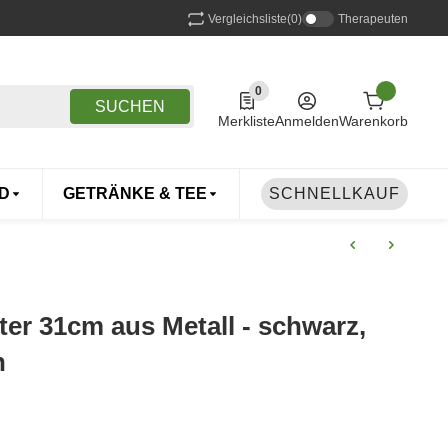
Vergleichsliste
(0)
Therapeuten
0
0 Produkte in der Liste
SUCHEN
Merkliste
Anmelden
Warenkorb
D
GETRÄNKE & TEE
DROGERIE
SCHNELLKAUF
TIERE
er 31cm aus Metall - schwarz,
h