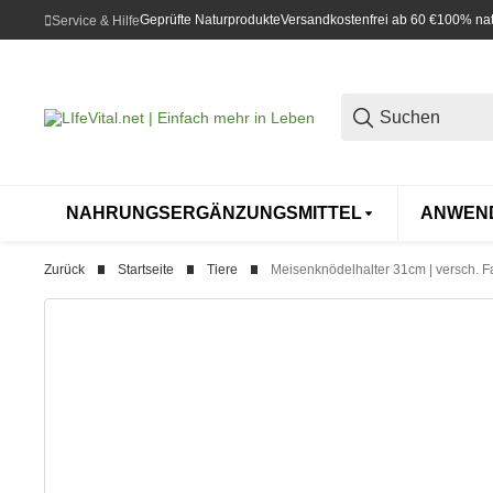
Geprüfte Naturprodukte
Versandkostenfrei ab 60 €
100% natü
Service & Hilfe
NAHRUNGSERGÄNZUNGSMITTEL
ANWEN
Zurück
Startseite
Tiere
Meisenknödelhalter 31cm | versch. 