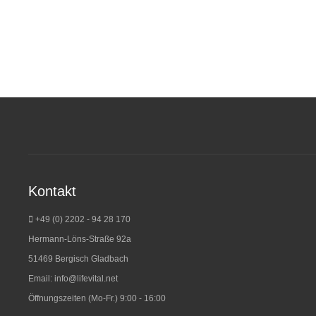
Kontakt
+49 (0) 2202 - 94 28 170
Hermann-Löns-Straße 92a
51469 Bergisch Gladbach
Email:
info@lifevital.net
Öffnungszeiten (Mo-Fr.) 9:00 - 16:00