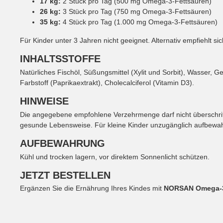
17 kg:
2 Stück pro Tag (500 mg Omega-3-Fettsäuren)
26 kg:
3 Stück pro Tag (750 mg Omega-3-Fettsäuren)
35 kg:
4 Stück pro Tag (1.000 mg Omega-3-Fettsäuren)
Für Kinder unter 3 Jahren nicht geeignet. Alternativ empfiehlt 
INHALTSSTOFFE
Natürliches Fischöl, Süßungsmittel (Xylit und Sorbit), Wasser, G
Farbstoff (Paprikaextrakt), Cholecalciferol (Vitamin D3).
HINWEISE
Die angegebene empfohlene Verzehrmenge darf nicht überschri
gesunde Lebensweise. Für kleine Kinder unzugänglich aufbewa
AUFBEWAHRUNG
Kühl und trocken lagern, vor direktem Sonnenlicht schützen.
JETZT BESTELLEN
Ergänzen Sie die Ernährung Ihres Kindes mit
NORSAN Omega-3 