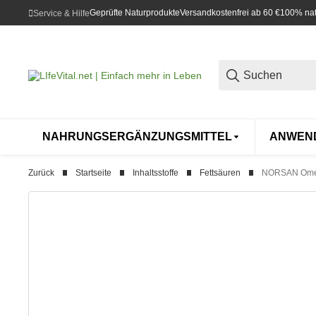
Geprüfte Naturprodukte
Versandkostenfrei ab 60 €
100% natü
Service & Hilfe
NAHRUNGSERGÄNZUNGSMITTEL
ANWEN
Zurück
Startseite
Inhaltsstoffe
Fettsäuren
NORSAN Omega