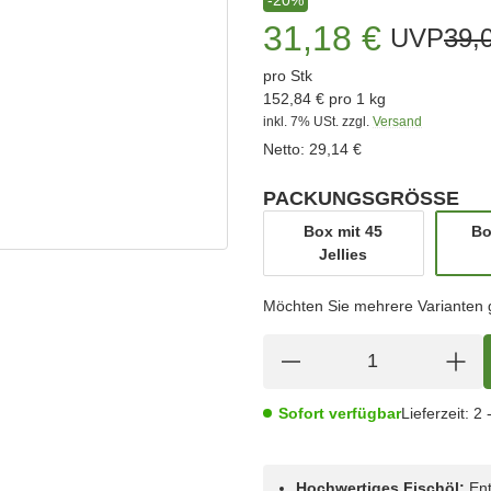
31,18 €
UVP
39,
pro Stk
152,84 € pro 1 kg
inkl. 7% USt.
zzgl.
Versand
Netto:
29,14 €
PACKUNGSGRÖSSE
wählen
Box mit 45
Bo
Box mit 45 Jellies
Jellies
Möchten Sie mehrere Varianten gl
Sofort verfügbar
Lieferzeit:
2 
Hochwertiges Fischöl:
Ent