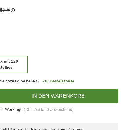
00 €
x mit 120
Box mit 120 Jellies
Jellies
eichzeitig bestellen?
Zur Bestelltabelle
IN DEN WARENKORB
- 5 Werktage
(DE - Ausland abweichend)
hält EPA und DHA aus nachhaltigem Wildfang.