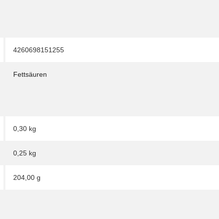
4260698151255
Fettsäuren
0,30 kg
0,25
kg
204,00 g