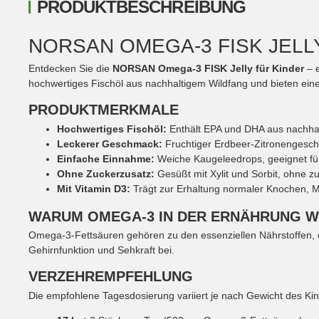
PRODUKTBESCHREIBUNG
NORSAN OMEGA-3 FISK JELL
Entdecken Sie die
NORSAN Omega-3 FISK Jelly für Kinder
– e
hochwertiges Fischöl aus nachhaltigem Wildfang und bieten eine
PRODUKTMERKMALE
Hochwertiges Fischöl:
Enthält EPA und DHA aus nachhal
Leckerer Geschmack:
Fruchtiger Erdbeer-Zitronengeschm
Einfache Einnahme:
Weiche Kaugeleedrops, geeignet für
Ohne Zuckerzusatz:
Gesüßt mit Xylit und Sorbit, ohne zu
Mit Vitamin D3:
Trägt zur Erhaltung normaler Knochen, 
WARUM OMEGA-3 IN DER ERNÄHRUNG WI
Omega-3-Fettsäuren gehören zu den essenziellen Nährstoffen,
Gehirnfunktion und Sehkraft bei.
VERZEHREMPFEHLUNG
Die empfohlene Tagesdosierung variiert je nach Gewicht des Ki