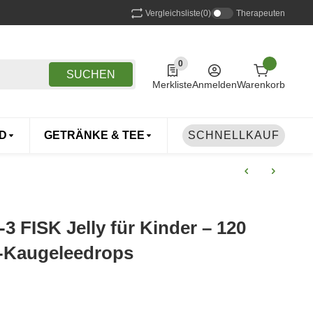
Vergleichsliste
(0)
Therapeuten
0
0 Produkte in der Liste
SUCHEN
Merkliste
Anmelden
Warenkorb
D
GETRÄNKE & TEE
DROGERIE
SCHNELLKAUF
TIERE
FISK Jelly für Kinder – 120
-Kaugeleedrops