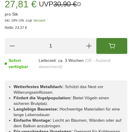
27,81 €
UVP
30,90 €
pro Stk
inkl. 19% USt.
zzgl.
Versand
Netto:
23,37 €
Sofort
Lieferzeit:
ca. 3 Wochen
(DE - Ausland
verfügbar
abweichend)
Wetterfestes Metalldach:
Schützt das Nest vor
Witterungseinflüssen.
Fördert die Vogelpopulation:
Bietet Vögeln einen
sicheren Brutplatz.
Langlebige Bauweise:
Hochwertige Materialien für eine
lange Lebensdauer.
Einfache Montage:
Leicht an Bäumen, Wänden oder auf
dem Balkon anzubringen.
Für verschiedene Vogelarten:
Geeignet für Kohlmeisen,