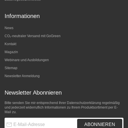
Informationen
News
CO₂-neutraler Versand mit GoGreen
Kontakt
Magazin
Webinare und Ausbildungen
Sitemap
Newsletter Anmeldung
Newsletter Abonnieren
Bitte senden Sie mir entsprechend Ihrer
Datenschutzerklärung
regelmäßig
und jederzeit widerruflich Informationen zu Ihrem Produktsortiment per E-
Mail zu.
E-Mail-Adresse
ABONNIEREN