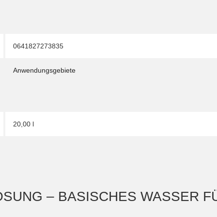
0641827273835
Anwendungsgebiete
20,00 l
ÖSUNG – BASISCHES WASSER F