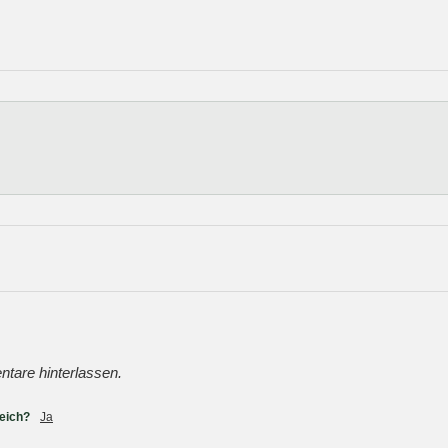
tare hinterlassen.
reich?
Ja