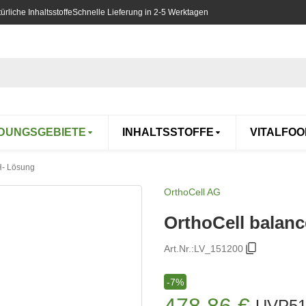
rliche Inhaltsstoffe
Schnelle Lieferung in 2-5 Werktagen
DUNGSGEBIETE
INHALTSSTOFFE
VITALFOO
H- Lösung
OrthoCell AG
OrthoCell balanc
Art.Nr.:
LV_151200
-7%
478,86 €
UVP
51