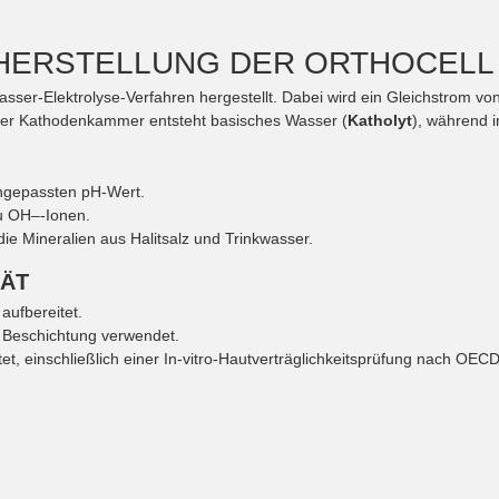
HERSTELLUNG DER ORTHOCELL
asser-Elektrolyse-Verfahren hergestellt. Dabei wird ein Gleichstrom vo
 der Kathodenkammer entsteht basisches Wasser (
Katholyt
), während 
angepassten pH-Wert.
u OH–-Ionen.
ie Mineralien aus Halitsalz und Trinkwasser.
TÄT
aufbereitet.
n Beschichtung verwendet.
t, einschließlich einer In-vitro-Hautverträglichkeitsprüfung nach OEC