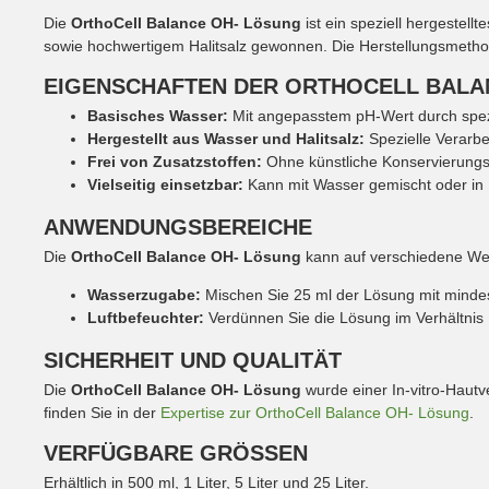
Die
OrthoCell Balance OH- Lösung
ist ein speziell hergestel
sowie hochwertigem Halitsalz gewonnen. Die Herstellungsmeth
EIGENSCHAFTEN DER ORTHOCELL BALA
Basisches Wasser:
Mit angepasstem pH-Wert durch spezi
Hergestellt aus Wasser und Halitsalz:
Spezielle Verarbei
Frei von Zusatzstoffen:
Ohne künstliche Konservierungss
Vielseitig einsetzbar:
Kann mit Wasser gemischt oder in 
ANWENDUNGSBEREICHE
Die
OrthoCell Balance OH- Lösung
kann auf verschiedene We
Wasserzugabe:
Mischen Sie 25 ml der Lösung mit minde
Luftbefeuchter:
Verdünnen Sie die Lösung im Verhältnis 1
SICHERHEIT UND QUALITÄT
Die
OrthoCell Balance OH- Lösung
wurde einer In-vitro-Hautv
finden Sie in der
Expertise zur OrthoCell Balance OH- Lösung
.
VERFÜGBARE GRÖSSEN
Erhältlich in 500 ml, 1 Liter, 5 Liter und 25 Liter.