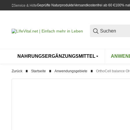
Geprüfte Naturprodukte
Versandkostenfrei ab 60 €
100% natü
Service & Hilfe
NAHRUNGSERGÄNZUNGSMITTEL
ANWEN
Zurück
Startseite
Anwendungsgebiete
OrthoCell balance O