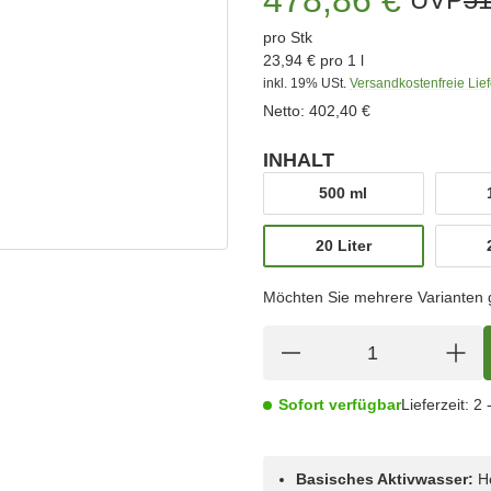
pro Stk
23,94 € pro 1 l
inkl. 19% USt.
Versandkostenfreie Lie
Netto:
402,40 €
INHALT
wählen
500 ml
500 ml
20 Liter
20 Liter
Möchten Sie mehrere Varianten gl
Sofort verfügbar
Lieferzeit:
2 
Basisches Aktivwasser:
He