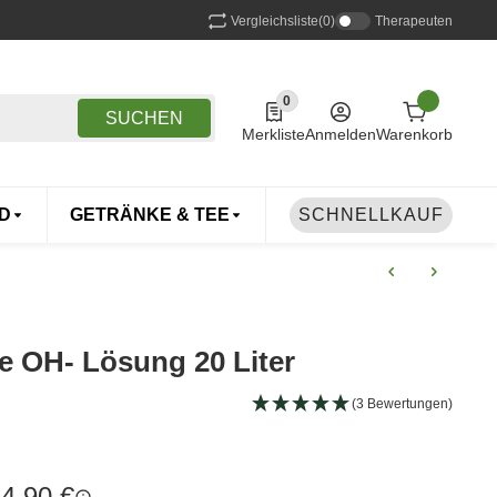
Vergleichsliste
(0)
Therapeuten
0
0 Produkte in der Liste
SUCHEN
Merkliste
Anmelden
Warenkorb
D
GETRÄNKE & TEE
DROGERIE
SCHNELLKAUF
TIERE
e OH- Lösung 20 Liter
(3 Bewertungen)
4,90 €