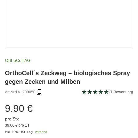
OrthoCell AG
OrthoCell´s Zeckweg – biologisches Spray
gegen Zecken und Milben
Art.Nr.:
LV_200050
(1 Bewertung)
9,90 €
pro Stk
39,60 € pro 1 l
inkl. 19% USt.
zzgl.
Versand