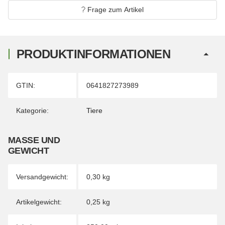
Frage zum Artikel
PRODUKTINFORMATIONEN
Produkteigenschaft
Wert
GTIN:
0641827273989
Kategorie:
Tiere
MASSE UND G
EWICHT
Versandgewicht:
0,30 kg
Artikelgewicht:
0,25
kg