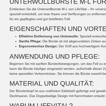
UNTERWOLLBÜRSTE M-L FÜR
Entdecken Sie die Unterwollbürste M-L von LifeVital – Ihr unverz
speziell entwickelt, um lose Haare und Verfilzungen zu entferne
für ein gepflegtes und gut belüftetes Fell.
EIGENSCHAFTEN UND VORTE
Effektive Entfernung von Unterwolle:
Speziell entworfe
Sanfte Pflege:
Die Bürste ist mit abgerundeten Zinken aus
Ergonomisches Design:
Der Griff aus hochwertigem Kuns
ANWENDUNG UND PFLEGE:
Beginnen Sie mit sanften Bürstenbewegungen, um das Fell zu en
kann die Bürste häufiger eingesetzt werden, außerhalb dieser Z
keine speziellen Vorkenntnisse. Sie können die Bürste sowohl b
MATERIAL UND QUALITÄT:
Der Bürstenkopf ist aus rostfreiem Edelstahl gefertigt und gewä
Deckhaares. Das Doppelseitige Design mit Kammhaken erlaubt ein
WARUM LIFEVITAL?