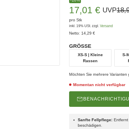
17,01 €
UVP
18,
pro Stk
inkl. 19% USt.
zzgl.
Versand
Netto:
14,29 €
GRÖSSE
wählen
XS-S | Kleine
S-M
XS-S | Kleine Rassen
Rassen
Möchten Sie mehrere Varianten gl
Momentan nicht verfügbar
BENACHRICHTIG
Sanfte Fellpflege:
Entfernt
beschädigen.