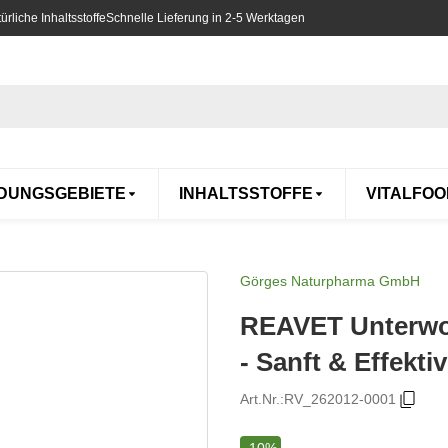
rliche Inhaltsstoffe
Schnelle Lieferung in 2-5 Werktagen
DUNGSGEBIETE
INHALTSSTOFFE
VITALFOO
Görges Naturpharma GmbH
REAVET Unterwol
- Sanft & Effektiv
Art.Nr.:
RV_262012-0001
-10%