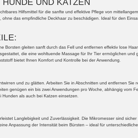
 HUNDE UND KATZEN
ichtbares Hilfsmittel für die sanfte und effektive Pflege von mittellan
n, ohne das empfindliche Deckhaar zu beschädigen. Ideal für den Einsa
ILE:
ne Borsten gleiten sanft durch das Fell und entfernen effektiv lose Ha
gestattet, die eine wohltuende Massage für Ihr Tier ermöglichen und gl
tstoff bietet Ihnen Komfort und Kontrolle bei der Anwendung.
twirren und zu glätten. Arbeiten Sie in Abschnitten und entfernen Si
eiten genügen ein bis zwei Anwendungen pro Woche, abhängig vom Fell I
ei Hunden als auch bei Katzen einsetzen.
hrleistet Langlebigkeit und Zuverlässigkeit. Die Mikromesser sind sich
e Anpassung der Intensität beim Bürsten – ideal für unterschiedliche