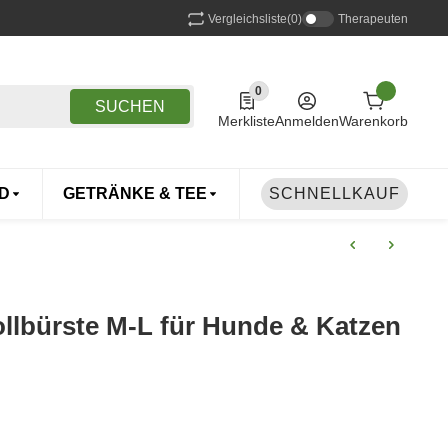
Vergleichsliste
(0)
Therapeuten
0
0 Produkte in der Liste
SUCHEN
Merkliste
Anmelden
Warenkorb
D
GETRÄNKE & TEE
DROGERIE
SCHNELLKAUF
TIERE
lbürste M-L für Hunde & Katzen