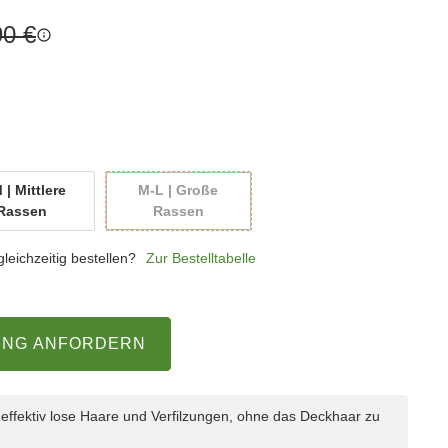
90 €
 | Mittlere
M-L | Große
S-M | Mittlere Rassen
M-L | Große Rassen
Rassen
Rassen
eichzeitig bestellen?
Zur Bestelltabelle
UNG ANFORDERN
 effektiv lose Haare und Verfilzungen, ohne das Deckhaar zu