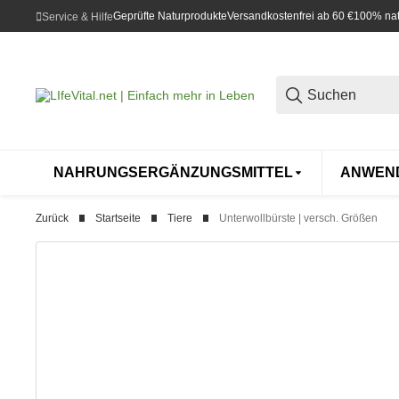
Geprüfte Naturprodukte
Versandkostenfrei ab 60 €
100% natü
Service & Hilfe
NAHRUNGSERGÄNZUNGSMITTEL
ANWEN
Zurück
Startseite
Tiere
Unterwollbürste | versch. Größen