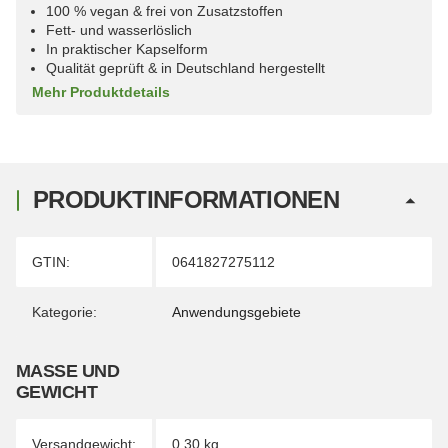
100 % vegan & frei von Zusatzstoffen
Fett- und wasserlöslich
In praktischer Kapselform
Qualität geprüft & in Deutschland hergestellt
Mehr Produktdetails
PRODUKTINFORMATIONEN
Produkteigenschaft
Wert
GTIN:
0641827275112
Kategorie:
Anwendungsgebiete
MASSE UND G
EWICHT
Versandgewicht:
0,30 kg