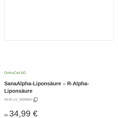
OrthoCell AG
SanaAlpha-Liponsäure – R-Alpha-
Liponsäure
Art.Nr.:
LV_400990V
34,99 €
ab