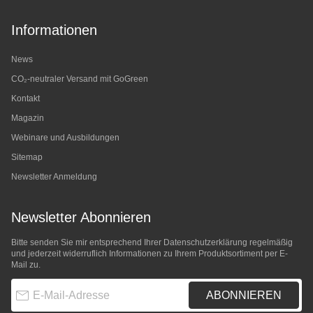
Informationen
News
CO₂-neutraler Versand mit GoGreen
Kontakt
Magazin
Webinare und Ausbildungen
Sitemap
Newsletter Anmeldung
Newsletter Abonnieren
Bitte senden Sie mir entsprechend Ihrer
Datenschutzerklärung
regelmäßig
und jederzeit widerruflich Informationen zu Ihrem Produktsortiment per E-
Mail zu.
E-Mail-Adresse
ABONNIEREN