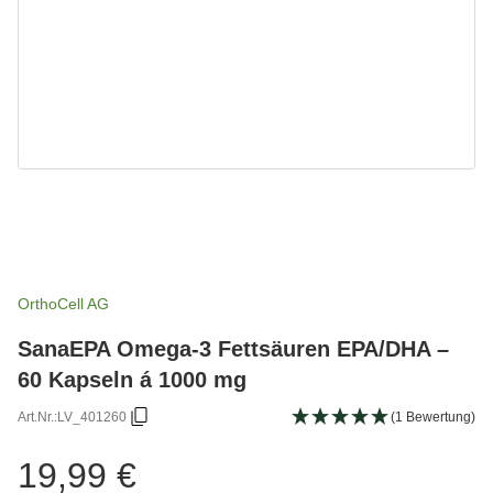
OrthoCell AG
SanaEPA Omega-3 Fettsäuren EPA/DHA –
60 Kapseln á 1000 mg
Art.Nr.:
LV_401260
(1 Bewertung)
19,99 €