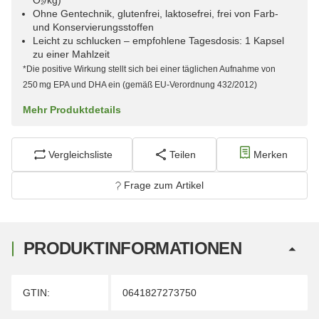
O₂/kg)
Ohne Gentechnik, glutenfrei, laktosefrei, frei von Farb-
und Konservierungsstoffen
Leicht zu schlucken – empfohlene Tagesdosis: 1 Kapsel
zu einer Mahlzeit
*Die positive Wirkung stellt sich bei einer täglichen Aufnahme von
250 mg EPA und DHA ein (gemäß EU-Verordnung 432/2012)
Mehr Produktdetails
Vergleichsliste
Teilen
Merken
Frage zum Artikel
PRODUKTINFORMATIONEN
Produkteigenschaft
Wert
GTIN:
0641827273750