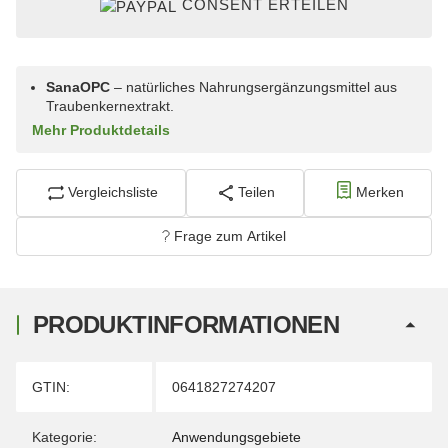
CONSENT ERTEILEN
SanaOPC
– natürliches Nahrungsergänzungsmittel aus
Traubenkernextrakt.
Mehr Produktdetails
Vergleichsliste
Teilen
Merken
Frage zum Artikel
PRODUKTINFORMATIONEN
Produkteigenschaft
Wert
GTIN:
0641827274207
Kategorie:
Anwendungsgebiete