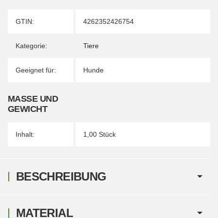
Produkteigenschaft
Wert
GTIN:
4262352426754
Kategorie:
Tiere
Geeignet für:
Hunde
MASSE UND G
EWICHT
Inhalt:
1,00 Stück
BESCHREIBUNG
MATERIAL