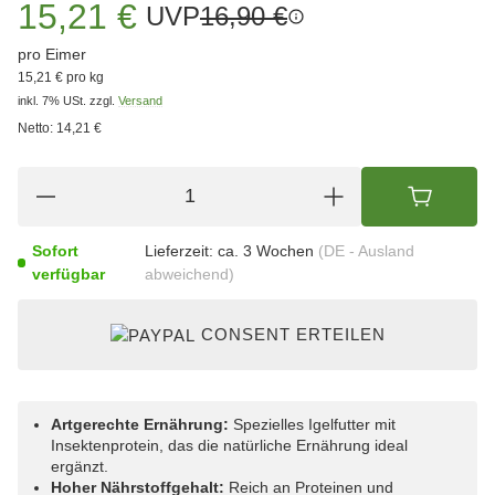
15,21 €
UVP
16,90 €
pro Eimer
15,21 € pro kg
inkl. 7% USt.
zzgl.
Versand
Netto:
14,21 €
Sofort
Lieferzeit:
ca. 3 Wochen
(DE - Ausland
verfügbar
abweichend)
CONSENT ERTEILEN
Artgerechte Ernährung:
Spezielles Igelfutter mit
Insektenprotein, das die natürliche Ernährung ideal
ergänzt.
Hoher Nährstoffgehalt:
Reich an Proteinen und