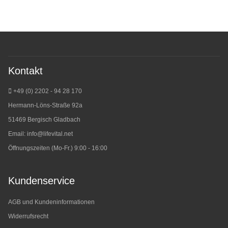
Kontakt
+49 (0) 2202 - 94 28 170
Hermann-Löns-Straße 92a
51469 Bergisch Gladbach
Email:
info@lifevital.net
Öffnungszeiten (Mo-Fr.) 9:00 - 16:00
Kundenservice
AGB und Kundeninformationen
Widerrufsrecht