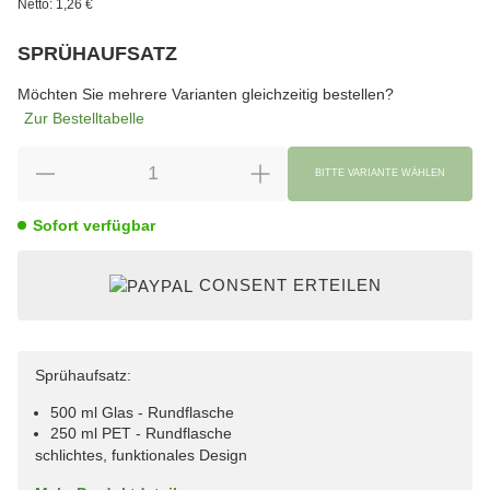
Netto:
1,26 €
SPRÜHAUFSATZ
wählen
Bitte wählen Sie eine Variation.
Möchten Sie mehrere Varianten gleichzeitig bestellen?
Zur Bestelltabelle
BITTE VARIANTE WÄHLEN
Sofort verfügbar
CONSENT ERTEILEN
Sprühaufsatz:
500 ml Glas - Rundflasche
250 ml PET - Rundflasche
schlichtes, funktionales Design