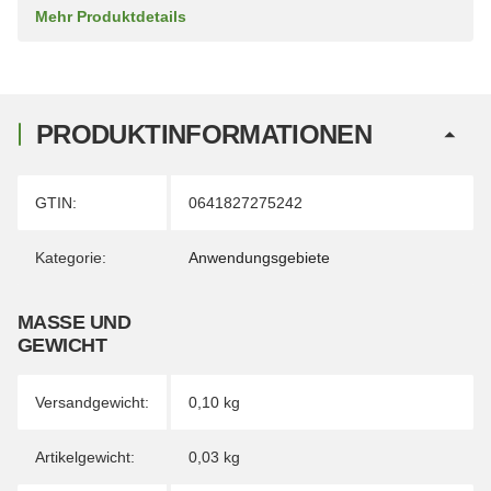
Mehr Produktdetails
PRODUKTINFORMATIONEN
Produkteigenschaft
Wert
GTIN:
0641827275242
Kategorie:
Anwendungsgebiete
MASSE UND G
EWICHT
Versandgewicht:
0,10 kg
Artikelgewicht:
0,03
kg