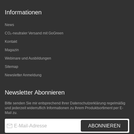
Informationen
News
CO₂-neutraler Versand mit GoGreen
Kontakt
Magazin
Webinare und Ausbildungen
Sitemap
Newsletter Anmeldung
Newsletter Abonnieren
Bitte senden Sie mir entsprechend Ihrer
Datenschutzerklärung
regelmäßig
und jederzeit widerruflich Informationen zu Ihrem Produktsortiment per E-
Mail zu.
E-Mail-Adresse
ABONNIEREN