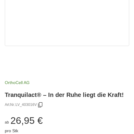
OrthoCell AG
Tranquilact® – In der Ruhe liegt die Kraft!
Art.Nr.:
LV_403016V
26,95 €
ab
pro Stk