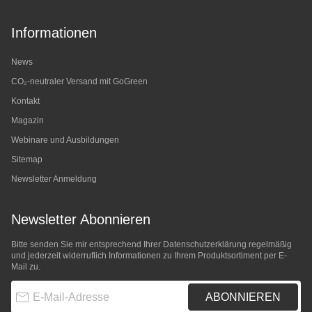
Informationen
News
CO₂-neutraler Versand mit GoGreen
Kontakt
Magazin
Webinare und Ausbildungen
Sitemap
Newsletter Anmeldung
Newsletter Abonnieren
Bitte senden Sie mir entsprechend Ihrer
Datenschutzerklärung
regelmäßig
und jederzeit widerruflich Informationen zu Ihrem Produktsortiment per E-
Mail zu.
E-Mail-Adresse
ABONNIEREN