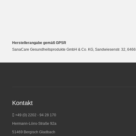
Herstellerangabe gemäß GPSR
SanaCare Gesundheitsprodukte GmbH & Co. KG, Sandwiesenstr. 32, 64665 
Kontakt
+49 (0) 2202 - 94 28 170
Hermann-Löns-Straße 92a
51469 Bergisch Gladbach