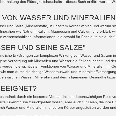
terhaltung des Flüssigkeitshaushalts – dieses Buch erklärt, warum Was
E VON WASSER UND MINERALIEN
Wasser und Salze (Mineralstoffe) in unserem Körper wirken und warum si
 Mineralien wie Natrium, Kalium, Magnesium und Calcium und erklärt, w
erte wissenschaftliche Informationen, die sowohl für Fachleute als auc
SER UND SEINE SALZE"
tändliche Erklärungen zur komplexen Wirkung von Wasser und Salzen i
ene Versorgung mit Mineralien und Wasser die Zellgesundheit und den 
g werden die wichtigsten Funktionen von Wasser und Mineralien im Kör
, wie man durch die richtige Wasserauswahl und Mineralstoffversorgun
 zwischen Wasser, Mineralien und dem allgemeinen Gesundheitszust
GEEIGNET?
Gesundheit durch ein besseres Verständnis der lebenswichtigen Rolle v
erte Erkenntnisse zurückgreifen wollen, aber auch für Laien, die ihre E
durch Wasser und Mineralien in unserem Körper angestoßen werden und bi