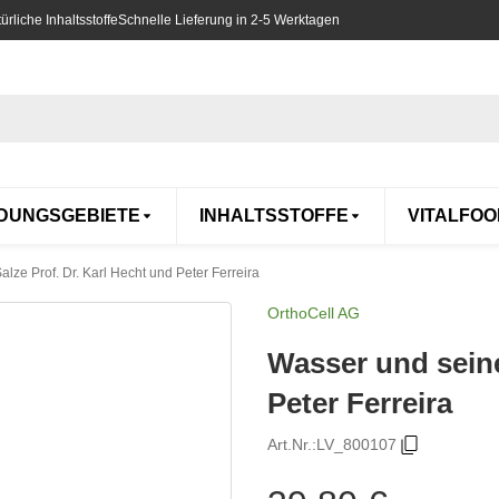
rliche Inhaltsstoffe
Schnelle Lieferung in 2-5 Werktagen
DUNGSGEBIETE
INHALTSSTOFFE
VITALFOO
lze Prof. Dr. Karl Hecht und Peter Ferreira
OrthoCell AG
Wasser und seine
Peter Ferreira
Art.Nr.:
LV_800107