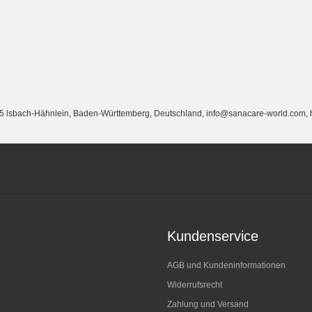
lsbach-Hähnlein, Baden-Württemberg, Deutschland, info@sanacare-world.com, h
Kundenservice
AGB und Kundeninformationen
Widerrufsrecht
Zahlung und Versand