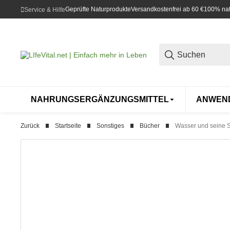
Geprüfte Naturprodukte
Versandkostenfrei ab 60 €
100% natü
Service & Hilfe
NAHRUNGSERGÄNZUNGSMITTEL
ANWEN
Zurück
Startseite
Sonstiges
Bücher
Wasser und seine Sa