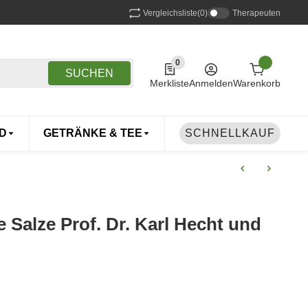
Vergleichsliste
(0)
Therapeuten
0
0 Produkte in der Liste
SUCHEN
Merkliste
Anmelden
Warenkorb
D
GETRÄNKE & TEE
DROGERIE
SCHNELLKAUF
TIERE
 Salze Prof. Dr. Karl Hecht und