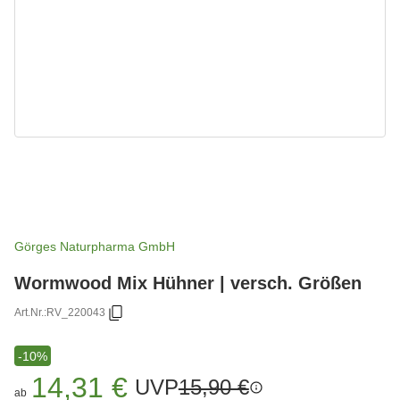
Görges Naturpharma GmbH
Wormwood Mix Hühner | versch. Größen
Art.Nr.:
RV_220043
-10%
14,31 €
UVP
15,90 €
ab