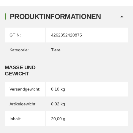
PRODUKTINFORMATIONEN
Produkteigenschaft
Wert
GTIN:
4262352420875
Kategorie:
Tiere
MASSE UND G
EWICHT
Versandgewicht:
0,10 kg
Artikelgewicht:
0,02
kg
Inhalt:
20,00 g