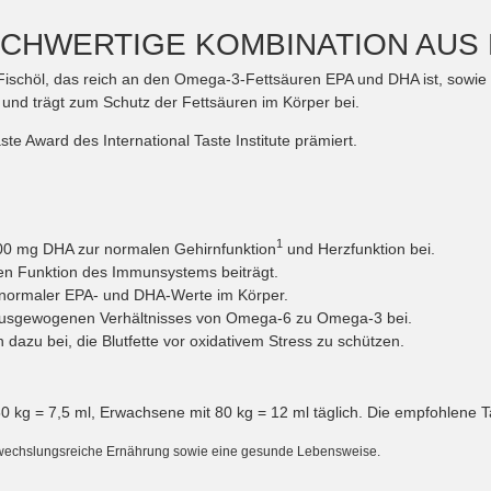
OCHWERTIGE KOMBINATION AUS 
Fischöl, das reich an den Omega-3-Fettsäuren EPA und DHA ist, sowie 
und trägt zum Schutz der Fettsäuren im Körper bei.
 Award des International Taste Institute prämiert.
1
00 mg DHA zur normalen Gehirnfunktion
und Herzfunktion bei.
en Funktion des Immunsystems beiträgt.
g normaler EPA- und DHA-Werte im Körper.
 ausgewogenen Verhältnisses von Omega-6 zu Omega-3 bei.
dazu bei, die Blutfette vor oxidativem Stress zu schützen.
50 kg = 7,5 ml, Erwachsene mit 80 kg = 12 ml täglich. Die empfohlene T
bwechslungsreiche Ernährung sowie eine gesunde Lebensweise.