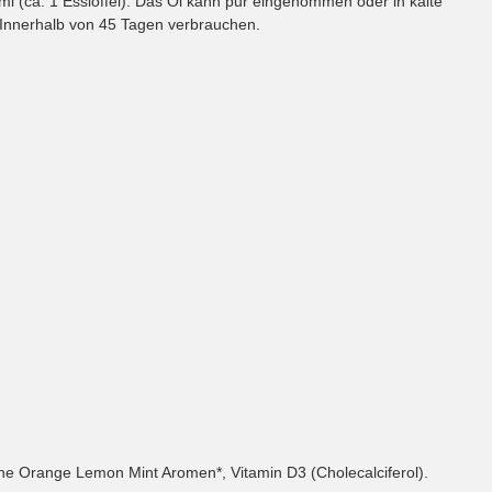
l (ca. 1 Esslöffel). Das Öl kann pur eingenommen oder in kalte
Innerhalb von 45 Tagen verbrauchen.
iche Orange Lemon Mint Aromen*, Vitamin D3 (Cholecalciferol).