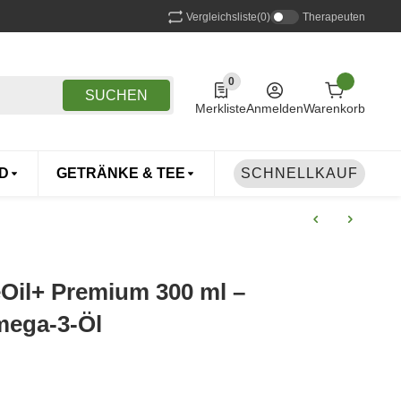
Vergleichsliste
(0)
Therapeuten
0
0 Produkte in der Liste
SUCHEN
Merkliste
Anmelden
Warenkorb
D
GETRÄNKE & TEE
DROGERIE
SCHNELLKAUF
TIERE
Oil+ Premium 300 ml –
mega-3-Öl