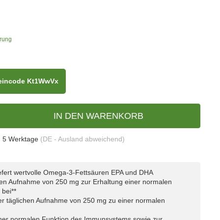
erung
heincode Kt1WwVx
IN DEN WARENKORB
- 5 Werktage
(DE - Ausland abweichend)
efert wertvolle Omega-3-Fettsäuren EPA und DHA
chen Aufnahme von 250 mg zur Erhaltung einer normalen
 bei**
er täglichen Aufnahme von 250 mg zu einer normalen
iner normalen Funktion des Immunsystems sowie zur