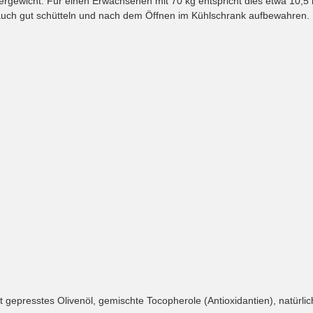
gewicht. Für einen Erwachsenen mit 70 kg entspricht dies etwa 10,5 m
uch gut schütteln und nach dem Öffnen im Kühlschrank aufbewahren. 
t gepresstes Olivenöl, gemischte Tocopherole (Antioxidantien), natürl