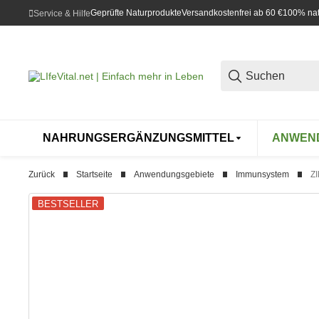
Geprüfte Naturprodukte
Versandkostenfrei ab 60 €
100% natü
Service & Hilfe
NAHRUNGSERGÄNZUNGSMITTEL
ANWEN
Zurück
Startseite
Anwendungsgebiete
Immunsystem
Z
BESTSELLER