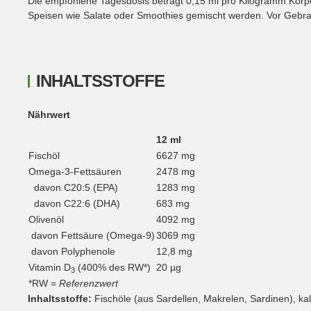
Die empfohlene Tagesdosis beträgt 0,15 ml pro Kilogramm Körper
Speisen wie Salate oder Smoothies gemischt werden. Vor Gebra
INHALTSSTOFFE
Nährwert
12 ml
Fischöl
6627 mg
Omega-3-Fettsäuren
2478 mg
davon C20:5 (EPA)
1283 mg
davon C22:6 (DHA)
683 mg
Olivenöl
4092 mg
davon Fettsäure (Omega-9)
3069 mg
davon Polyphenole
12,8 mg
Vitamin D
(400% des RW*)
20 µg
3
*RW =
Referenzwert
Inhaltsstoffe:
Fischöle (aus Sardellen, Makrelen, Sardinen), kal