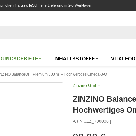
rliche Inhaltsstoffe
Schnelle Lieferung in 2-5 Werktagen
DUNGSGEBIETE
INHALTSSTOFFE
VITALFOO
INZINO BalanceOil+ Premium 300 ml – Hochwertiges Omega-3-Öl
Zinzino GmbH
ZINZINO Balance
Hochwertiges O
Art.Nr.:
ZZ_700000