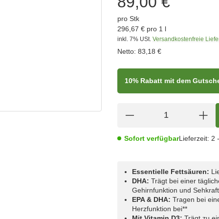
89,00 €
pro Stk
296,67 € pro 1 l
inkl. 7% USt.
Versandkostenfreie Lief
Netto:
83,18 €
10% Rabatt mit dem Gutsc
Sofort verfügbar
Lieferzeit:
2 
Essentielle Fettsäuren:
Li
DHA:
Trägt bei einer tägli
Gehirnfunktion und Sehkraft
EPA & DHA:
Tragen bei ein
Herzfunktion bei**
Mit Vitamin D3:
Trägt zu e