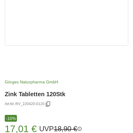
Görges Naturpharma GmbH
Zink Tabletten 120Stk
Art.Nr.:
RV_220420-0120
-10%
17,01 €
UVP
18,90 €