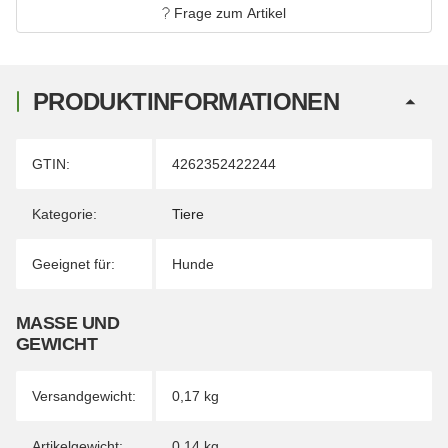
Frage zum Artikel
PRODUKTINFORMATIONEN
Produkteigenschaft
Wert
GTIN:
4262352422244
Kategorie:
Tiere
Geeignet für:
Hunde
MASSE UND G
EWICHT
Versandgewicht:
0,17 kg
Artikelgewicht:
0,14
kg