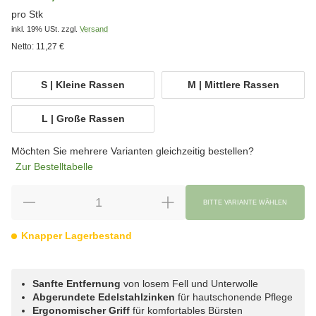
pro Stk
inkl. 19% USt.
zzgl.
Versand
Netto:
11,27 €
wählen
S | Kleine Rassen
M | Mittlere Rassen
S | Kleine Rassen
M | Mittlere Rasse
L | Große Rassen
L | Große Rassen
Möchten Sie mehrere Varianten gleichzeitig bestellen?
Zur Bestelltabelle
BITTE VARIANTE WÄHLEN
Knapper Lagerbestand
Sanfte Entfernung
von losem Fell und Unterwolle
Abgerundete Edelstahlzinken
für hautschonende Pflege
Ergonomischer Griff
für komfortables Bürsten