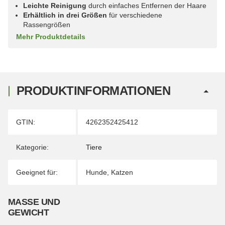
Leichte Reinigung
durch einfaches Entfernen der Haare
Erhältlich in drei Größen
für verschiedene
Rassengrößen
Mehr Produktdetails
PRODUKTINFORMATIONEN
Produkteigenschaft
Wert
GTIN:
4262352425412
Kategorie:
Tiere
Geeignet für:
Hunde
,
Katzen
MASSE UND G
EWICHT