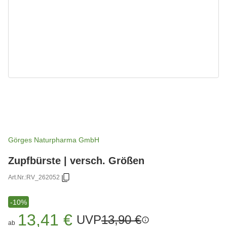
Görges Naturpharma GmbH
Zupfbürste | versch. Größen
Art.Nr.:
RV_262052
-10%
13,41 €
UVP
13,90 €
ab