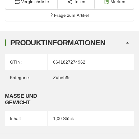
Vergleichsliste
Teilen
Merken
Frage zum Artikel
PRODUKTINFORMATIONEN
Produkteigenschaft
Wert
GTIN:
0641827274962
Kategorie:
Zubehör
MASSE UND G
EWICHT
Inhalt:
1,00 Stück