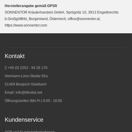
Herstellerangabe gemäß GPSR
SONNENTOR Kräuterhandels GmbH, Sprögnitz 10, 3913 Engelbrechts
b.Großgöttfritz, Burgenland, Österreich, office@sonnentor.at,
https://www.sonnentor.com
Kontakt
+49 (0) 2202 - 94 28 170
Hermann-Löns-Straße 92a
51469 Bergisch Gladbach
Email:
info@lifevital.net
Öffnungszeiten (Mo-Fr.) 9:00 - 16:00
Kundenservice