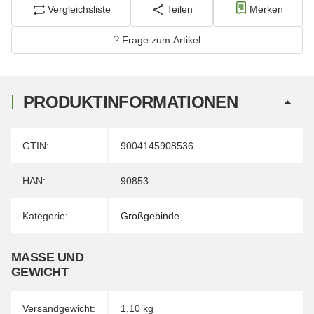
Vergleichsliste
Teilen
Merken
Frage zum Artikel
PRODUKTINFORMATIONEN
Produkteigenschaft
Wert
GTIN:
9004145908536
HAN:
90853
Kategorie:
Großgebinde
MASSE UND G
EWICHT
Versandgewicht:
1,10 kg