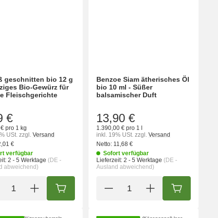
ß geschnitten bio 12 g
Benzoe Siam ätherisches Öl
ziges Bio-Gewürz für
bio 10 ml - Süßer
ge Fleischgerichte
balsamischer Duft
9 €
13,90 €
€ pro 1 kg
1.390,00 € pro 1 l
9% USt.
zzgl.
Versand
inkl. 19% USt.
zzgl.
Versand
2,01 €
Netto:
11,68 €
rt verfügbar
Sofort verfügbar
it:
2 - 5 Werktage
(DE -
Lieferzeit:
2 - 5 Werktage
(DE -
d abweichend)
Ausland abweichend)
ORB
IN DEN WARENKORB
IN DEN WA