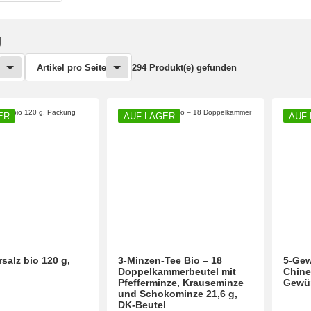
g
Artikel pro Seite
294 Produkt(e) gefunden
ER
AUF LAGER
AUF
salz bio 120 g,
3-Minzen-Tee Bio – 18
5-Gew
Doppelkammerbeutel mit
Chine
Pfefferminze, Krauseminze
Gewü
und Schokominze 21,6 g,
DK-Beutel