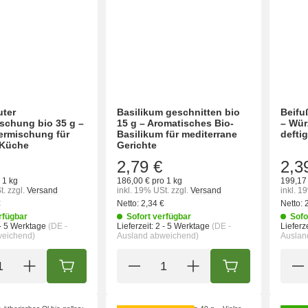
uter
Basilikum geschnitten bio
Beifu
schung bio 35 g –
15 g – Aromatisches Bio-
– Wür
ermischung für
Basilikum für mediterrane
defti
 Küche
Gerichte
2,79 €
2,3
 1 kg
186,00 € pro 1 kg
199,17 
t.
zzgl.
Versand
inkl. 19% USt.
zzgl.
Versand
inkl. 1
€
Netto:
2,34 €
Netto:
rfügbar
Sofort verfügbar
Sofo
- 5 Werktage
(DE -
Lieferzeit:
2 - 5 Werktage
(DE -
Lieferze
weichend)
Ausland abweichend)
Auslan
IN DEN WARENKORB
IN DEN WARENK