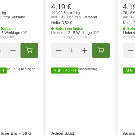
4,19 €
4,1
1 kg
193,98 € pro 1 kg
76,18 €
t.
zzgl.
Versand
inkl. 19% USt.
zzgl.
Versand
inkl. 1
€
Netto:
3,52 €
Netto:
rfügbar
Sofort verfügbar
Sofo
- 5 Werktage
(DE -
Lieferzeit:
2 - 5 Werktage
(DE -
Lieferze
weichend)
Ausland abweichend)
Auslan
IN DEN WARENKORB
IN DEN WARENK
ER
AUF LAGER
AUF
lose Bio – 50 g
Adios Salz!
Adios