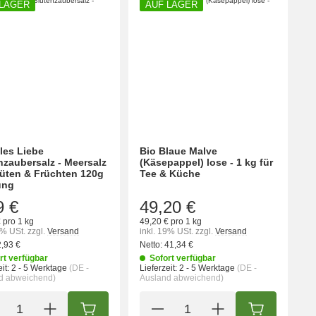
 LAGER
AUF LAGER
lles Liebe
Bio Blaue Malve
nzaubersalz - Meersalz
(Käsepappel) lose - 1 kg für
lüten & Früchten 120g
Tee & Küche
ung
9 €
49,20 €
 pro 1 kg
49,20 € pro 1 kg
9% USt.
zzgl.
Versand
inkl. 19% USt.
zzgl.
Versand
2,93 €
Netto:
41,34 €
rt verfügbar
Sofort verfügbar
it:
2 - 5 Werktage
(DE -
Lieferzeit:
2 - 5 Werktage
(DE -
d abweichend)
Ausland abweichend)
IN DEN WARENKORB
IN DEN WA