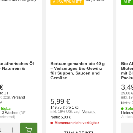
AUSVERKAUFT
AUF
e ätherisches Öl
Bertram gemahlen bio 40 g
Bio A
- Naturrein &
– Vielseitiges Bio-Gewürz
Blüte
für Suppen, Saucen und
mit B
Gemüse
Pack
€
3,4
ro 1 l
29,08 €
t.
zzgl.
Versand
inkl. 1
5,99 €
 €
Netto:
149,75 € pro 1 kg
rfügbar
Sofo
inkl. 19% USt.
zzgl.
Versand
a. 3 Wochen
(DE -
Lieferze
weichend)
Auslan
Netto:
5,03 €
Momentan nicht verfügbar
IN DEN WARENKORB