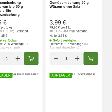
semischung
Gemüsemischung 50 g –
erran bio 50 g –
Würzen ohne Salz
eie Bio-
rzmischung
9 €
3,99 €
 pro 1 kg
79,80 € pro 1 kg
9% USt.
zzgl.
Versand
inkl. 19% USt.
zzgl.
Versand
3,35 €
Netto:
3,35 €
rt verfügbar
Sofort verfügbar
it:
2 - 5 Werktage
(DE -
Lieferzeit:
2 - 5 Werktage
(DE -
d abweichend)
Ausland abweichend)
ORB
IN DEN WARENKORB
IN DEN WA
 LAGER
AUF LAGER