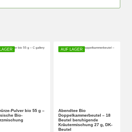
 LAGER
AUF LAGER
ürze-Pulver bio 55 g –
Abendtee Bio
sische Bio-
Doppelkammerbeutel – 18
rzmischung
Beutel beruhigende
Kräutermischung 27 g, DK-
Beutel