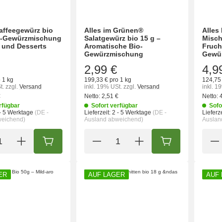
affeegewürz bio
Alles im Grünen®
Alles
io-Gewürzmischung
Salatgewürz bio 15 g –
Misch
e und Desserts
Aromatische Bio-
Fruch
Gewürzmischung
Gewü
2,99 €
4,9
 1 kg
199,33 € pro 1 kg
124,75 
t.
zzgl.
Versand
inkl. 19% USt.
zzgl.
Versand
inkl. 1
€
Netto:
2,51 €
Netto:
rfügbar
Sofort verfügbar
Sofo
- 5 Werktage
(DE -
Lieferzeit:
2 - 5 Werktage
(DE -
Lieferze
weichend)
Ausland abweichend)
Auslan
IN DEN WARENKORB
IN DEN WARENK
ER
AUF LAGER
AUF