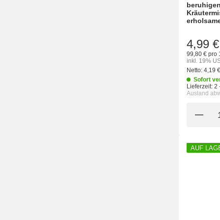
beruhige
Kräutermi
erholsame
4,99 €
99,80 € pro 
inkl. 19% US
Netto:
4,19 
Sofort ve
Lieferzeit:
2 
Ausland ab
AUF LAG