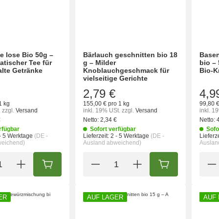
e lose Bio 50g –
Bärlauch geschnitten bio 18
Basen
atischer Tee für
g – Milder
bio –
alte Getränke
Knoblauchgeschmack für
Bio-K
vielseitige Gerichte
2,79 €
4,9
1 kg
155,00 € pro 1 kg
99,80 €
.
zzgl.
Versand
inkl. 19% USt.
zzgl.
Versand
inkl. 1
€
Netto:
2,34 €
Netto:
rfügbar
Sofort verfügbar
Sofo
- 5 Werktage
(DE -
Lieferzeit:
2 - 5 Werktage
(DE -
Lieferze
weichend)
Ausland abweichend)
Auslan
IN DEN WARENKORB
IN DEN WARENK
ER
AUF LAGER
AUF