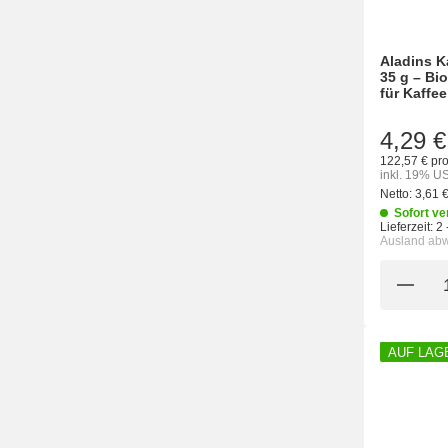
Aladins K
35 g – B
für Kaffe
4,29 €
122,57 € pro
inkl. 19% US
Netto:
3,61 
Sofort ve
Lieferzeit:
2 
Ausland ab
AUF LAG