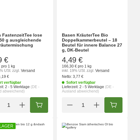
 FastenzeitTee lose
Basen KräuterTee Bio
 50 g ausgleichende
Doppelkammerbeutel – 18
räutermischung
Beutel für innere Balance 27
g, DK-Beutel
9 €
4,49 €
 pro 1 kg
166,30 € pro 1 kg
9% USt.
zzgl.
Versand
inkl. 19% USt.
zzgl.
Versand
4,19 €
Netto:
3,77 €
rt verfügbar
Sofort verfügbar
it:
2 - 5 Werktage
(DE -
Lieferzeit:
2 - 5 Werktage
(DE -
d abweichend)
Ausland abweichend)
ORB
IN DEN WARENKORB
IN DEN WA
 LAGER