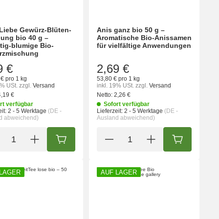
 Liebe Gewürz-Blüten-
Anis ganz bio 50 g –
ung bio 40 g –
Aromatische Bio-Anissamen
tig-blumige Bio-
für vielfältige Anwendungen
rzmischung
9 €
2,69 €
€ pro 1 kg
53,80 € pro 1 kg
9% USt.
zzgl.
Versand
inkl. 19% USt.
zzgl.
Versand
4,19 €
Netto:
2,26 €
rt verfügbar
Sofort verfügbar
it:
2 - 5 Werktage
(DE -
Lieferzeit:
2 - 5 Werktage
(DE -
d abweichend)
Ausland abweichend)
ORB
IN DEN WARENKORB
IN DEN WA
 LAGER
AUF LAGER