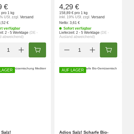
9 €
4,29 €
 pro 1 kg
158,89 € pro 1 kg
9% USt.
zzgl.
Versand
inkl. 19% USt.
zzgl.
Versand
3,52 €
Netto:
3,61 €
rt verfügbar
Sofort verfügbar
it:
2 - 5 Werktage
(DE -
Lieferzeit:
2 - 5 Werktage
(DE -
d abweichend)
Ausland abweichend)
ORB
IN DEN WARENKORB
IN DEN WA
 LAGER
AUF LAGER
 Salz!
Adios Salz! Scharfe Bio-