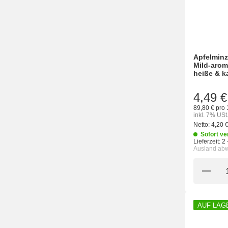
Apfelminz
Mild-arom
heiße & k
4,49 €
89,80 € pro 
inkl. 7% USt
Netto:
4,20 
Sofort ve
Lieferzeit:
2 
Ausland ab
AUF LAG