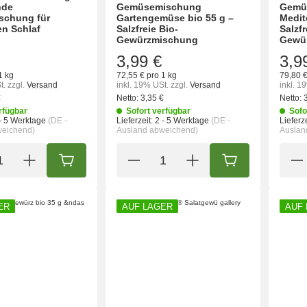
nde
Gemüsemischung
Gemü
schung für
Gartengemüse bio 55 g –
Medit
n Schlaf
Salzfreie Bio-
Salzfr
Gewürzmischung
Gewü
3,99 €
3,9
1 kg
72,55 € pro 1 kg
79,80 €
t.
zzgl.
Versand
inkl. 19% USt.
zzgl.
Versand
inkl. 1
€
Netto:
3,35 €
Netto:
rfügbar
Sofort verfügbar
Sofo
- 5 Werktage
(DE -
Lieferzeit:
2 - 5 Werktage
(DE -
Lieferze
weichend)
Ausland abweichend)
Auslan
IN DEN WARENKORB
IN DEN WARENK
ER
AUF LAGER
AUF