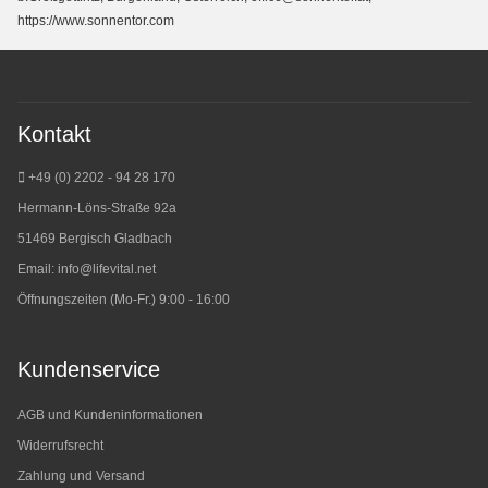
https://www.sonnentor.com
Kontakt
+49 (0) 2202 - 94 28 170
Hermann-Löns-Straße 92a
51469 Bergisch Gladbach
Email:
info@lifevital.net
Öffnungszeiten (Mo-Fr.) 9:00 - 16:00
Kundenservice
AGB und Kundeninformationen
Widerrufsrecht
Zahlung und Versand