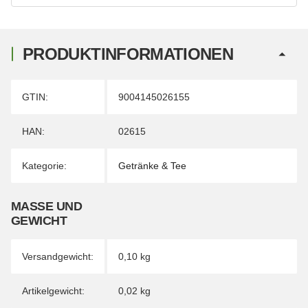
PRODUKTINFORMATIONEN
Produkteigenschaft
Wert
GTIN:
9004145026155
HAN:
02615
Kategorie:
Getränke & Tee
MASSE UND G
EWICHT
Versandgewicht:
0,10 kg
Artikelgewicht:
0,02
kg