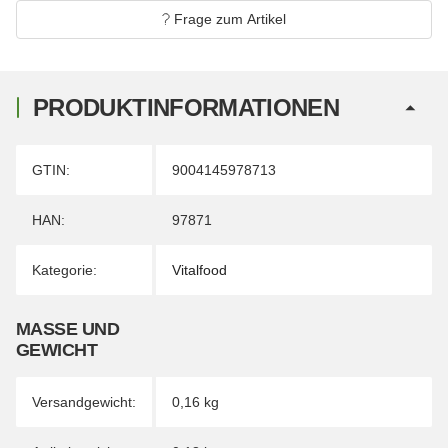
Frage zum Artikel
PRODUKTINFORMATIONEN
Produkteigenschaft
Wert
GTIN:
9004145978713
HAN:
97871
Kategorie:
Vitalfood
MASSE UND G
EWICHT
Versandgewicht:
0,16 kg