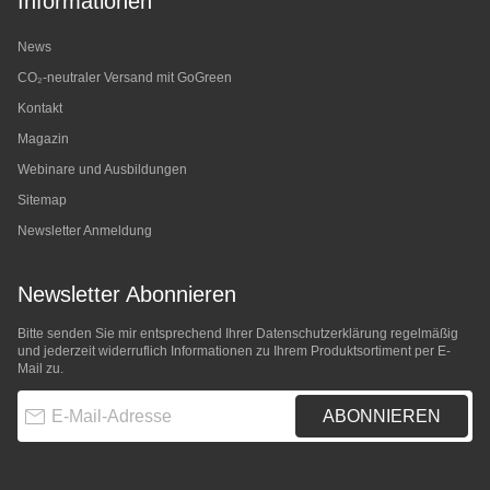
Informationen
News
CO₂-neutraler Versand mit GoGreen
Kontakt
Magazin
Webinare und Ausbildungen
Sitemap
Newsletter Anmeldung
Newsletter Abonnieren
Bitte senden Sie mir entsprechend Ihrer
Datenschutzerklärung
regelmäßig
und jederzeit widerruflich Informationen zu Ihrem Produktsortiment per E-
Mail zu.
E-Mail-Adresse
ABONNIEREN