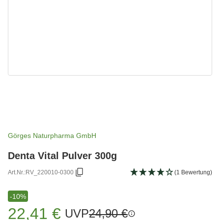
Görges Naturpharma GmbH
Denta Vital Pulver 300g
Art.Nr.:
RV_220010-0300
(1 Bewertung)
-10%
22,41 €
UVP
24,90 €