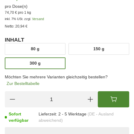
pro Dose(n)
74,70 € pro 1 kg
inkl. 7% USt.
zzgl.
Versand
Netto:
20,94 €
INHALT
wählen
80 g
150 g
80 g
150 g
300 g
300 g
Möchten Sie mehrere Varianten gleichzeitig bestellen?
Zur Bestelltabelle
Sofort
Lieferzeit:
2 - 5 Werktage
(DE - Ausland
verfügbar
abweichend)