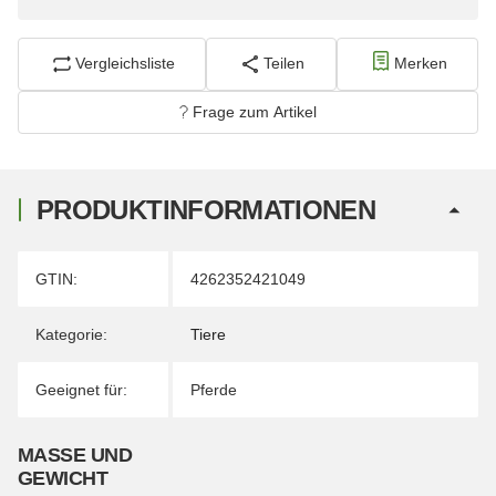
Vergleichsliste
Teilen
Merken
Frage zum Artikel
PRODUKTINFORMATIONEN
Produkteigenschaft
Wert
GTIN:
4262352421049
Kategorie:
Tiere
Geeignet für:
Pferde
MASSE UND G
EWICHT