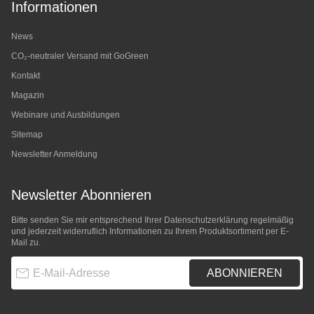
Informationen
News
CO₂-neutraler Versand mit GoGreen
Kontakt
Magazin
Webinare und Ausbildungen
Sitemap
Newsletter Anmeldung
Newsletter Abonnieren
Bitte senden Sie mir entsprechend Ihrer
Datenschutzerklärung
regelmäßig
und jederzeit widerruflich Informationen zu Ihrem Produktsortiment per E-
Mail zu.
E-Mail-Adresse
ABONNIEREN