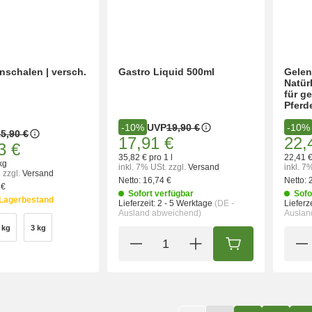
schalen | versch.
Gastro Liquid 500ml
Gelen
Natür
für g
Pferd
UVP
19,90 €
-10%
-10%
5,90 €
17,91 €
22,
3 €
35,82 € pro 1 l
22,41 €
kg
inkl. 7% USt.
zzgl.
Versand
inkl. 7
.
zzgl.
Versand
Netto:
16,74 €
Netto:
 €
Sofort verfügbar
Sofo
Lagerbestand
Lieferzeit:
2 - 5 Werktage
(DE -
Lieferze
Ausland abweichend)
Auslan
 kg
3 kg
1 kg
3 kg
IN DEN WARENK