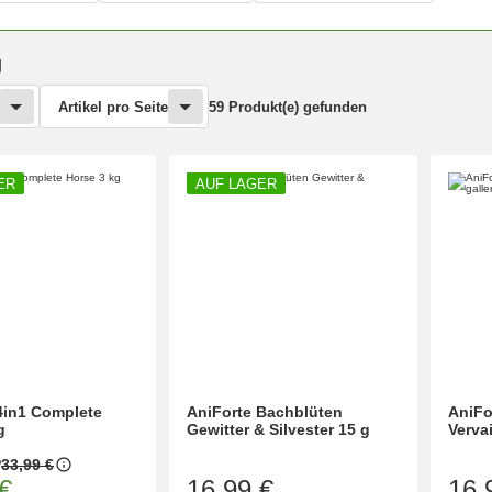
g
Artikel pro Seite
59 Produkt(e) gefunden
ER
AUF LAGER
4in1 Complete
AniForte Bachblüten
AniFo
g
Gewitter & Silvester 15 g
Verva
P
33,99 €
€
16,99 €
16,