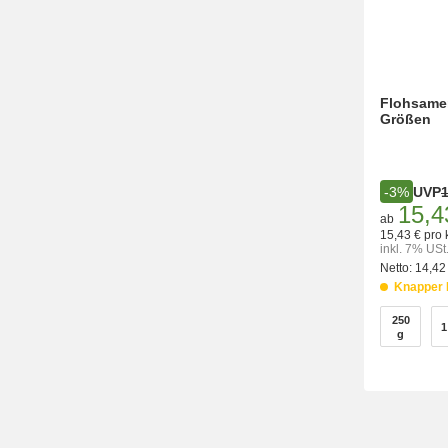
Flohsamen
Größen
UVP
1
-3%
15,4
ab
15,43 € pro 
inkl. 7% USt
Netto:
14,42
Knapper 
wählen
250
1
250 g
g