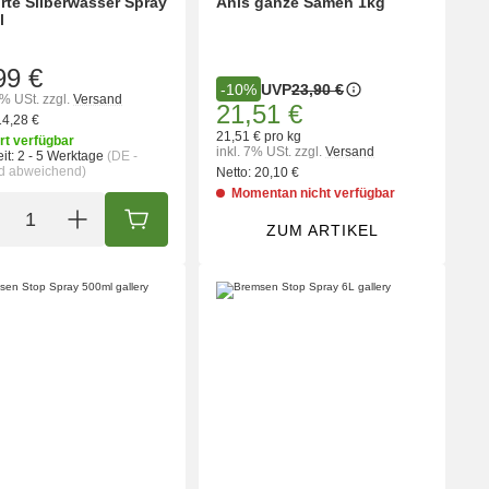
rte Silberwasser Spray
Anis ganze Samen 1kg
l
99 €
UVP
23,90 €
-10%
9% USt.
zzgl.
Versand
21,51 €
14,28 €
21,51 € pro kg
rt verfügbar
inkl. 7% USt.
zzgl.
Versand
it:
2 - 5 Werktage
(DE -
d abweichend)
Netto:
20,10 €
Momentan nicht verfügbar
ORB
IN DEN WARENKORB
ZUM ARTIKEL