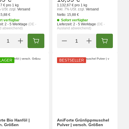
7 € pro 1 kg
1.132,67 € pro 1 kg
% USt.
zzgl.
Versand
inkl. 7% USt.
zzgl.
Versand
15,88 €
Netto:
15,88 €
rt verfügbar
Sofort verfügbar
it:
2 - 5 Werktage
(DE -
Lieferzeit:
2 - 5 Werktage
(DE -
d abweichend)
Ausland abweichend)
ORB
IN DEN WARENKORB
IN DEN WA
 LAGER
BESTSELLER
rte Bio Hanföl |
AniForte Grünlippmuschel
h. Größen
Pulver | versch. Größen