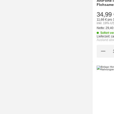
AniForte 
Flohsame
34,99 
11,66 € pro 
inkl. 19% US
Netto:
29,40
Sofort ve
Lieferzeit:
c
Ausland ab