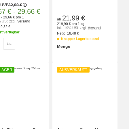
UVP
32,99 €
67 €
-
29,66 €
21,99 €
 - 29,66 € pro 1 l
ab
% USt.
zzgl.
Versand
219,90 € pro 1 kg
19,32 €
inkl. 19% USt.
zzgl.
Versand
rt verfügbar
Netto:
18,48 €
Knapper Lagerbestand
en
1 L
 ml
1 L
Menge
wählen
Bitte wählen Sie eine Variation.
ORB
 LAGER
AUSVERKAUFT