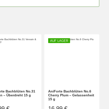
AUF LAGER
rte Bachblüten No.31
AniForte Bachblüten No.6
in – Überdreht 15 g
Cherry Plum – Gelassenheit
15 g
99 €
16,99 €