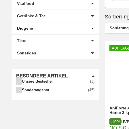
Vitalfood
Getränke & Tee
Sortierun
Sortierung
Drogerie
Tiere
AUF LAG
Sonstiges
BESONDERE ARTIKEL
ARTIKEL GEFUNDEN
Unsere Bestseller
3
ARTIKEL GEFUNDEN
Sonderangebot
45
AniForte 
Horse 3 k
UV
-10%
30,56 