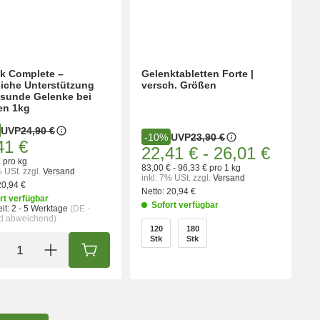
k Complete –
Gelenktabletten Forte |
liche Unterstützung
versch. Größen
esunde Gelenke bei
en 1kg
UVP
24,90 €
UVP
23,90 €
-10%
41 €
22,41 €
-
26,01 €
 pro kg
83,00 € - 96,33 € pro 1 kg
% USt.
zzgl.
Versand
inkl. 7% USt.
zzgl.
Versand
20,94 €
Netto:
20,94 €
rt verfügbar
Sofort verfügbar
it:
2 - 5 Werktage
(DE -
d abweichend)
wählen
120
180
120 Stk
180 Stk
Stk
Stk
ORB
IN DEN WARENKORB