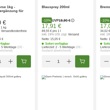
rse 1kg -
Blauspray 200ml
Brems
ergänzung für
UVP
19,90 €
-10%
-10%
0 €
17,91 €
17,
 1 kg
.
Versandkostenfreie
89,55 € pro 1 l
34,02 €
inkl. 19% USt.
zzgl.
Versand
inkl. 1
6 €
Netto:
15,05 €
Netto:
rfügbar
Sofort verfügbar
Sofo
- 5 Werktage
(DE -
Lieferzeit:
2 - 5 Werktage
(DE -
Lieferze
weichend)
Ausland abweichend)
Auslan
IN DEN WARENKORB
IN DEN WARENK