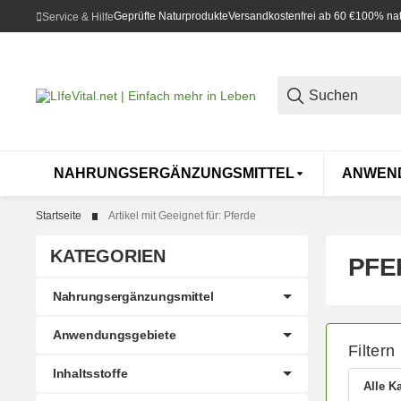
Geprüfte Naturprodukte
Versandkostenfrei ab 60 €
100% natü
Service & Hilfe
NAHRUNGSERGÄNZUNGSMITTEL
ANWEN
Startseite
Artikel mit Geeignet für: Pferde
KATEGORIEN
PFE
Nahrungsergänzungsmittel
Anwendungsgebiete
Filtern
Inhaltsstoffe
Alle K