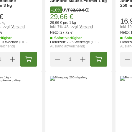
Indische
AniForte Mauke-Formel 1 kg
AniFo
n 3 kg
250 m
UVP
32,99 €
-10%
€
29,66 €
16,
1 kg
29,66 € pro 1 kg
t.
zzgl.
Versand
inkl. 7% USt.
zzgl.
Versand
inkl. 1
 €
Netto:
27,72 €
Netto:
rfügbar
Sofort verfügbar
Sofo
a. 3 Wochen
(DE -
Lieferzeit:
2 - 5 Werktage
(DE -
Lieferze
weichend)
Ausland abweichend)
Auslan
IN DEN WARENKORB
IN DEN WARENK