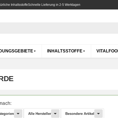
rliche Inhaltsstoffe
Schnelle Lieferung in 2-5 Werktagen
DUNGSGEBIETE
INHALTSSTOFFE
VITALFOO
RDE
 nach:
ategorien
Alle Hersteller
Besondere Artikel