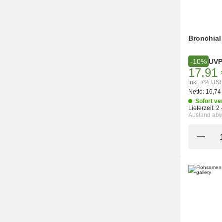
Bronchial
UV
-10%
17,91 
inkl. 7% USt
Netto:
16,74
Sofort ve
Lieferzeit:
2 
Ausland ab