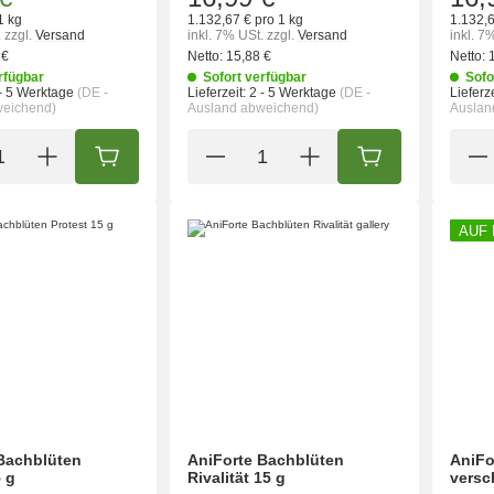
1 kg
1.132,67 € pro 1 kg
1.132,6
.
zzgl.
Versand
inkl. 7% USt.
zzgl.
Versand
inkl. 7
 €
Netto:
15,88 €
Netto:
rfügbar
Sofort verfügbar
Sofo
- 5 Werktage
(DE -
Lieferzeit:
2 - 5 Werktage
(DE -
Lieferze
weichend)
Ausland abweichend)
Auslan
IN DEN WARENKORB
IN DEN WARENK
AUF
Bachblüten
AniForte Bachblüten
AniFo
5 g
Rivalität 15 g
versc