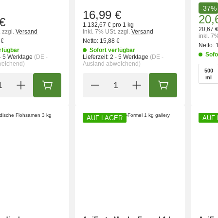
-37%
16,99 €
20,
€
1.132,67 € pro 1 kg
20,67 €
.
zzgl.
Versand
inkl. 7% USt.
zzgl.
Versand
inkl. 7
 €
Netto:
15,88 €
Netto:
rfügbar
Sofort verfügbar
Sofo
- 5 Werktage
(DE -
Lieferzeit:
2 - 5 Werktage
(DE -
weichend)
Ausland abweichend)
wähl
500
500
ml
IN DEN WARENKORB
IN DEN WARENK
AUF LAGER
AUF