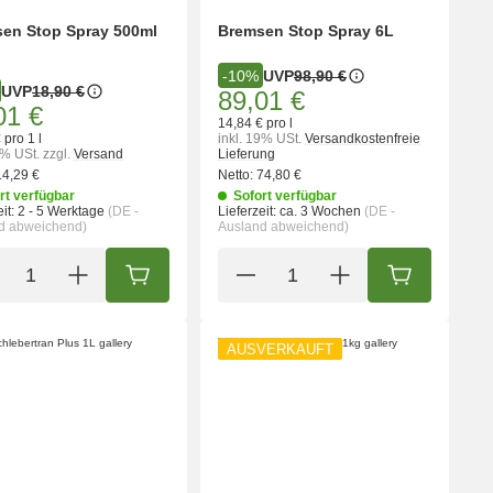
en Stop Spray 500ml
Bremsen Stop Spray 6L
UVP
98,90 €
-10%
UVP
18,90 €
89,01 €
01 €
14,84 € pro l
 pro 1 l
inkl. 19% USt.
Versandkostenfreie
9% USt.
zzgl.
Versand
Lieferung
14,29 €
Netto:
74,80 €
rt verfügbar
Sofort verfügbar
it:
2 - 5 Werktage
(DE -
Lieferzeit:
ca. 3 Wochen
(DE -
d abweichend)
Ausland abweichend)
ORB
IN DEN WARENKORB
IN DEN WA
AUSVERKAUFT