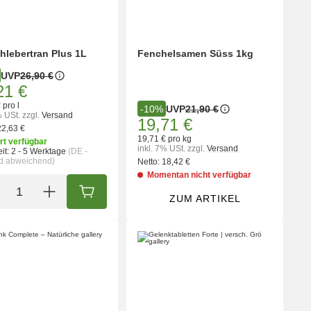
hlebertran Plus 1L
Fenchelsamen Süss 1kg
UVP
26,90 €
21 €
 pro l
UVP
21,90 €
-10%
% USt.
zzgl.
Versand
19,71 €
22,63 €
19,71 € pro kg
rt verfügbar
inkl. 7% USt.
zzgl.
Versand
it:
2 - 5 Werktage
(DE -
d abweichend)
Netto:
18,42 €
Momentan nicht verfügbar
IN DEN WARENKORB
ZUM ARTIKEL