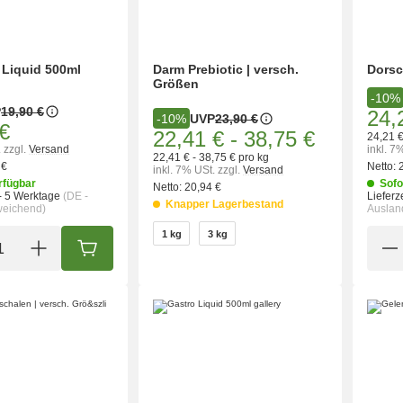
 Liquid 500ml
Darm Prebiotic | versch.
Dorsc
Größen
-10%
P
19,90 €
24,
UVP
23,90 €
-10%
€
22,41 €
-
38,75 €
24,21 €
.
zzgl.
Versand
inkl. 7
22,41 € - 38,75 € pro kg
 €
Netto:
inkl. 7% USt.
zzgl.
Versand
rfügbar
Sofo
Netto:
20,94 €
- 5 Werktage
(DE -
Lieferze
Knapper Lagerbestand
weichend)
Auslan
wählen
1 kg
3 kg
1 kg
3 kg
IN DEN WARENKORB