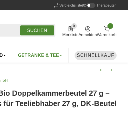
Vergleichsliste
(0)
Therapeuten
0
0 Produkte in der Liste
SUCHEN
Merkliste
Anmelden
Warenkorb
D
GETRÄNKE & TEE
DROGERIE
SCHNELLKAUF
TIERE
GmbH
Bio Doppelkammerbeutel 27 g –
für Teeliebhaber 27 g, DK-Beutel