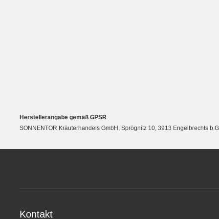
New content loaded
Herstellerangabe gemäß GPSR
SONNENTOR Kräuterhandels GmbH, Sprögnitz 10, 3913 Engelbrechts b.Großgö
Kontakt