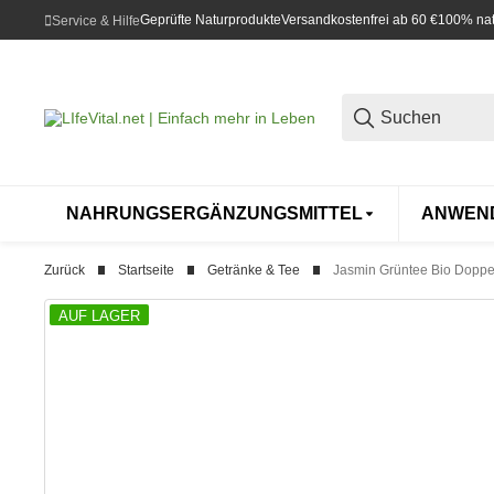
Geprüfte Naturprodukte
Versandkostenfrei ab 60 €
100% natü
Service & Hilfe
NAHRUNGSERGÄNZUNGSMITTEL
ANWEN
Zurück
Startseite
Getränke & Tee
Jasmin Grüntee Bio Doppel
AUF LAGER