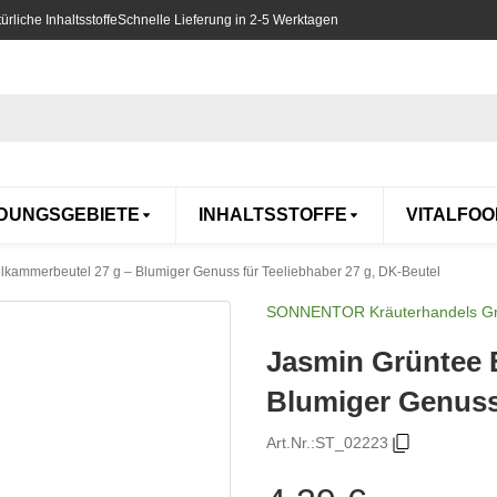
rliche Inhaltsstoffe
Schnelle Lieferung in 2-5 Werktagen
DUNGSGEBIETE
INHALTSSTOFFE
VITALFOO
kammerbeutel 27 g – Blumiger Genuss für Teeliebhaber 27 g, DK-Beutel
SONNENTOR Kräuterhandels 
Jasmin Grüntee 
Blumiger Genuss 
Art.Nr.:
ST_02223