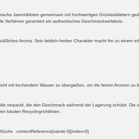
rische Jasminblüten gemeinsam mit hochwertigen Grünteeblättern gedä
lle Verfahren garantiert ein authentisches Geschmackserlebnis.
süßliches Aroma. Sein lieblich-herber Charakter macht ihn zu einem erf
nicht mit kochendem Wasser zu übergießen, um die feinen Aromen zu 
ülle verpackt, die den Geschmack während der Lagerung schützt. Die 
en lokalen Recyclingrichtlinien.
Küche. :contentReference[oaicite:0]{index=0}