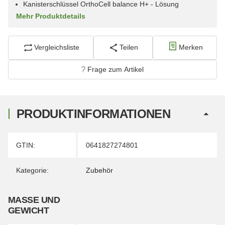
Kanisterschlüssel OrthoCell balance H+ - Lösung
Mehr Produktdetails
Vergleichsliste
Teilen
Merken
Frage zum Artikel
PRODUKTINFORMATIONEN
Produkteigenschaft
Wert
GTIN:
0641827274801
Kategorie:
Zubehör
MASSE UND G
EWICHT