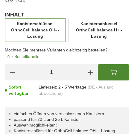
Netto:
2,94 €
INHALT
wählen
Kanisterschlüssel
Kanisterschlüssel
OrthoCell balance OH- -
OrthoCell balance H+ -
Kanisterschlüssel OrthoCell balance OH- - Lösung
Kanisterschlüssel 
Lösung
Lösung
Möchten Sie mehrere Varianten gleichzeitig bestellen?
Zur Bestelltabelle
Sofort
Lieferzeit:
2 - 5 Werktage
(DE - Ausland
verfügbar
abweichend)
einfaches Öffnen von verschlossenen Kanistern
passend für 20 L und 25 L Kanister
Auswahlmöglichkeiten:
Kanisterschlüssel für OrthoCell balance OH- - Lösung