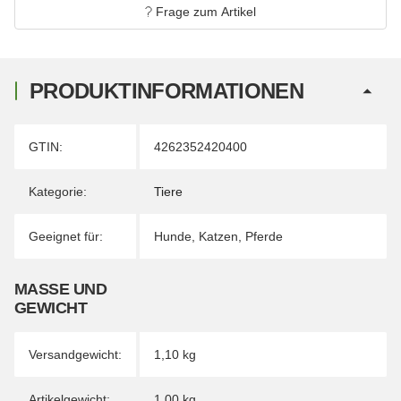
Frage zum Artikel
PRODUKTINFORMATIONEN
Produkteigenschaft
Wert
GTIN:
4262352420400
Kategorie:
Tiere
Geeignet für:
Hunde
,
Katzen
,
Pferde
MASSE UND G
EWICHT
Versandgewicht:
1,10 kg
Artikelgewicht:
1,00
kg