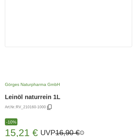
Görges Naturpharma GmbH
Leinöl naturrein 1L
Art.Nr.:
RV_210160-1000
-10%
15,21 €
UVP
16,90 €