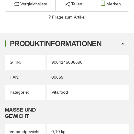
Vergleichsliste
Teilen
Merken
Frage zum Artikel
PRODUKTINFORMATIONEN
Produkteigenschaft
Wert
GTIN:
9004145006690
HAN:
00669
Kategorie:
Vitalfood
MASSE UND G
EWICHT
Versandgewicht:
0,10 kg