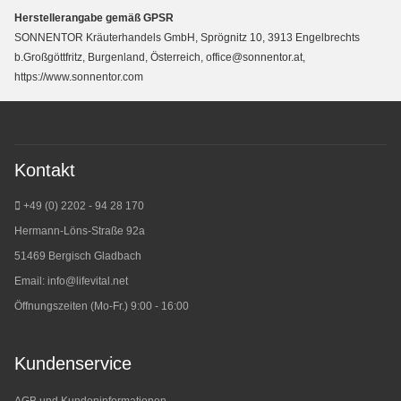
Herstellerangabe gemäß GPSR
SONNENTOR Kräuterhandels GmbH, Sprögnitz 10, 3913 Engelbrechts
b.Großgöttfritz, Burgenland, Österreich, office@sonnentor.at,
https://www.sonnentor.com
Kontakt
+49 (0) 2202 - 94 28 170
Hermann-Löns-Straße 92a
51469 Bergisch Gladbach
Email:
info@lifevital.net
Öffnungszeiten (Mo-Fr.) 9:00 - 16:00
Kundenservice