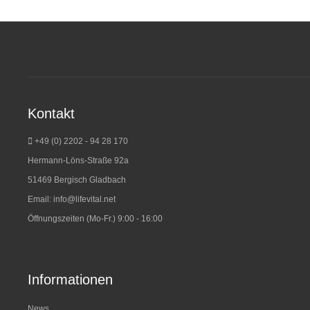
Kontakt
+49 (0) 2202 - 94 28 170
Hermann-Löns-Straße 92a
51469 Bergisch Gladbach
Email:
info@lifevital.net
Öffnungszeiten (Mo-Fr.) 9:00 - 16:00
Informationen
News