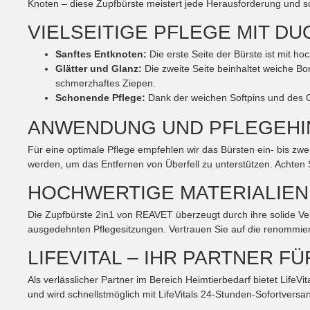
Knoten – diese Zupfbürste meistert jede Herausforderung und sor
VIELSEITIGE PFLEGE MIT DU
Sanftes Entknoten:
Die erste Seite der Bürste ist mit h
Glätter und Glanz:
Die zweite Seite beinhaltet weiche Bo
schmerzhaftes Ziepen.
Schonende Pflege:
Dank der weichen Softpins und des Gu
ANWENDUNG UND PFLEGEHI
Für eine optimale Pflege empfehlen wir das Bürsten ein- bis zwe
werden, um das Entfernen von Überfell zu unterstützen. Achten Si
HOCHWERTIGE MATERIALIE
Die Zupfbürste 2in1 von REAVET überzeugt durch ihre solide Ver
ausgedehnten Pflegesitzungen. Vertrauen Sie auf die renommier
LIFEVITAL – IHR PARTNER F
Als verlässlicher Partner im Bereich Heimtierbedarf bietet LifeV
und wird schnellstmöglich mit LifeVitals 24-Stunden-Sofortversand