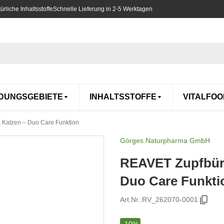
rliche Inhaltsstoffe
Schnelle Lieferung in 2-5 Werktagen
DUNGSGEBIETE
INHALTSSTOFFE
VITALFOO
 Katzen – Duo Care Funktion
Görges Naturpharma GmbH
REAVET Zupfbürs
Duo Care Funkti
Art.Nr.:
RV_262070-0001
-10%