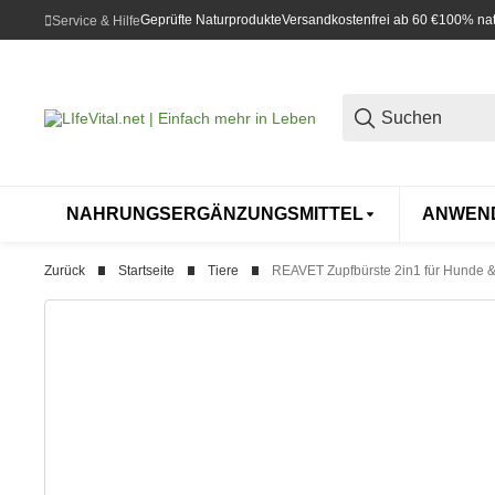
Geprüfte Naturprodukte
Versandkostenfrei ab 60 €
100% natü
Service & Hilfe
NAHRUNGSERGÄNZUNGSMITTEL
ANWEN
Zurück
Startseite
Tiere
REAVET Zupfbürste 2in1 für Hunde &