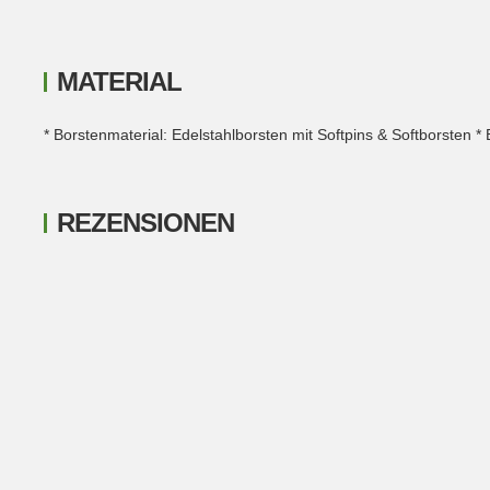
MATERIAL
* Borstenmaterial: Edelstahlborsten mit Softpins & Softborsten * B
REZENSIONEN
New content loaded