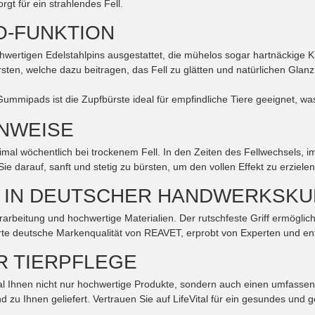
gt für ein strahlendes Fell.
O-FUNKTION
ochwertigen Edelstahlpins ausgestattet, die mühelos sogar hartnäckige K
rsten, welche dazu beitragen, das Fell zu glätten und natürlichen Glan
mmipads ist die Zupfbürste ideal für empfindliche Tiere geeignet, w
NWEISE
imal wöchentlich bei trockenem Fell. In den Zeiten des Fellwechsels, i
e darauf, sanft und stetig zu bürsten, um den vollen Effekt zu erzielen
N IN DEUTSCHER HANDWERKSKU
arbeitung und hochwertige Materialien. Der rutschfeste Griff ermöglic
te deutsche Markenqualität von REAVET, erprobt von Experten und entw
ÜR TIERPFLEGE
ital Ihnen nicht nur hochwertige Produkte, sondern auch einen umfassend
 zu Ihnen geliefert. Vertrauen Sie auf LifeVital für ein gesundes und ge