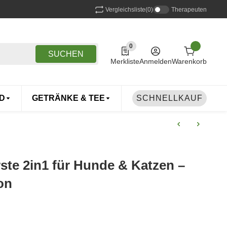
Vergleichsliste
(0)
Therapeuten
0
0 Produkte in der Liste
SUCHEN
Merkliste
Anmelden
Warenkorb
D
GETRÄNKE & TEE
DROGERIE
SCHNELLKAUF
TIERE
te 2in1 für Hunde & Katzen –
on