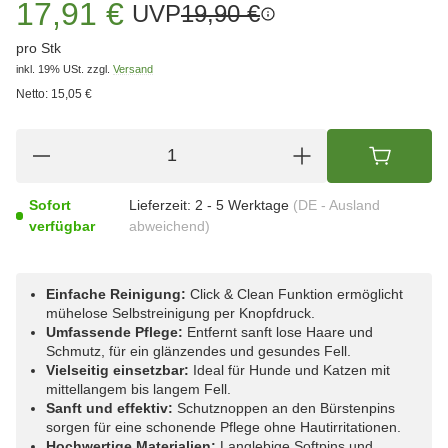
17,91 €
UVP
19,90 €
pro Stk
inkl. 19% USt.
zzgl.
Versand
Netto:
15,05 €
Sofort
Lieferzeit:
2 - 5 Werktage
(DE - Ausland
verfügbar
abweichend)
Einfache Reinigung:
Click & Clean Funktion ermöglicht
mühelose Selbstreinigung per Knopfdruck.
Umfassende Pflege:
Entfernt sanft lose Haare und
Schmutz, für ein glänzendes und gesundes Fell.
Vielseitig einsetzbar:
Ideal für Hunde und Katzen mit
mittellangem bis langem Fell.
Sanft und effektiv:
Schutznoppen an den Bürstenpins
sorgen für eine schonende Pflege ohne Hautirritationen.
Hochwertige Materialien:
Langlebige Softpins und