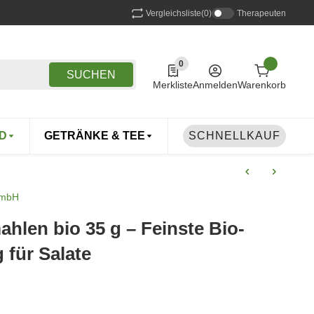
Vergleichsliste
(0)
Therapeuten
0
0 Produkte in der Liste
SUCHEN
Merkliste
Anmelden
Warenkorb
D
GETRÄNKE & TEE
DROGERIE
SCHNELLKAUF
TIERE
GmbH
hlen bio 35 g – Feinste Bio-
für Salate