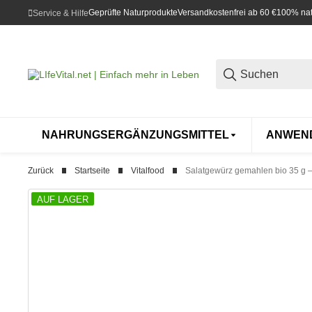
Geprüfte Naturprodukte
Versandkostenfrei ab 60 €
100% natü
Service & Hilfe
NAHRUNGSERGÄNZUNGSMITTEL
ANWEN
Zurück
Startseite
Vitalfood
Salatgewürz gemahlen bio 35 g –
AUF LAGER