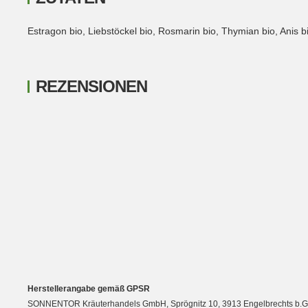
Estragon bio, Liebstöckel bio, Rosmarin bio, Thymian bio, Anis b
REZENSIONEN
New content loaded
Herstellerangabe gemäß GPSR
SONNENTOR Kräuterhandels GmbH, Sprögnitz 10, 3913 Engelbrechts b.Großgö