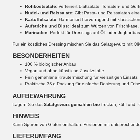
Rohkostsalate
: Verfeinert Blattsalate, Tomaten- und Gur
Nudel- und Reissalate
: Gibt Pasta- und Reissalaten ein
Kartoffelsalate
: Harmoniert hervorragend mit klassischen 
Aufstriche und Dips
: Ideal zum Würzen von Frischkäse,
Marinaden
: Perfekt für Dressings auf Öl- oder Joghurtbas
Für ein köstliches Dressing mischen Sie das Salatgewürz mit Oli
BESONDERHEITEN
100 % biologischer Anbau
Vegan und ohne künstliche Zusatzstoffe
Fein gemahlene Kräutermischung für vielseitigen Einsatz
Praktische 35 g Packung für einfache Dosierung und Fris
AUFBEWAHRUNG
Lagern Sie das
Salatgewürz gemahlen bio
trocken, kühl und l
HINWEIS
Kann Spuren von Gluten enthalten. Personen mit entsprechenden 
LIEFERUMFANG