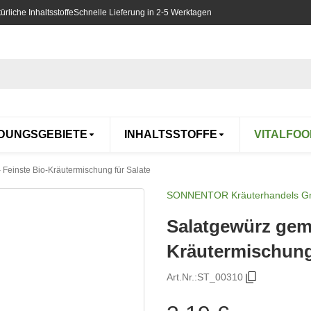
rliche Inhaltsstoffe
Schnelle Lieferung in 2-5 Werktagen
DUNGSGEBIETE
INHALTSSTOFFE
VITALFOO
 Feinste Bio-Kräutermischung für Salate
SONNENTOR Kräuterhandels 
Salatgewürz gema
Kräutermischung 
Art.Nr.:
ST_00310